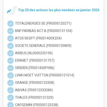
Top 20 des actions les plus vendues en janvier 2026
TOTALENERGIES SE (FR0000120271)
BNP PARIBAS ACT.A (FR0000131104)
ATOS REGPT (FR001400X2S4)
SOCIETE GENERALE (FR0000130809)
AIRBUS (NL0000235190)
ERAMET (FR0000131757)
VIRIDIEN (FR001400PVN6)
LVMH MOET VUITTON (FR0000121014)
ORANGE (FR0000133308)
ABIVAX (FR0012333284)
THALES (FR0000121329)
CAPGEMINI (FR0000125338)