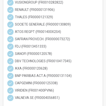
VUSIONGROUP (FR0010282822)
RENAULT (FR0000131906)
THALES (FR0000121329)
SOCIETE GENERALE (FR0000130809)
ATOS REGPT (FR001400X2S4)
SAFRAN PROV.ECH. (FR0000073272)
FDJ (FR0013451333)
SANOFI (FR0000120578)
DBV TECHNOLOGIES (FR0010417345)
AXA (FR0000120628)
BNP PARIBAS ACT.A (FR0000131104)
CAPGEMINI (FR0000125338)
VIRIDIEN (FR001400PVN6)
VALNEVA SE (FR0004056851)