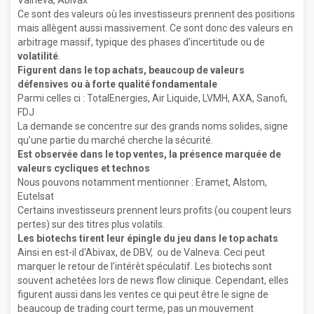
Valneva, Abivax
Ce sont des valeurs où les investisseurs prennent des positions
mais allègent aussi massivement. Ce sont donc des valeurs en
arbitrage massif, typique des phases d’incertitude ou de
volatilité
.
Figurent dans le top achats, beaucoup de valeurs
défensives ou à forte qualité fondamentale
Parmi celles ci : TotalEnergies, Air Liquide, LVMH, AXA, Sanofi,
FDJ
La demande se concentre sur des grands noms solides, signe
qu’une partie du marché cherche la sécurité.
Est observée dans le top ventes, la présence marquée de
valeurs cycliques et technos
Nous pouvons notamment mentionner : Eramet, Alstom,
Eutelsat
Certains investisseurs prennent leurs profits (ou coupent leurs
pertes) sur des titres plus volatils.
Les biotechs tirent leur épingle du jeu dans le top achats
Ainsi en est-il d'Abivax, de DBV, ou de Valneva. Ceci peut
marquer le retour de l’intérêt spéculatif. Les biotechs sont
souvent achetées lors de news flow clinique. Cependant, elles
figurent aussi dans les ventes ce qui peut être le signe de
beaucoup de trading court terme, pas un mouvement