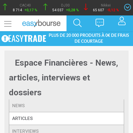
CAC40
DJ30
Nikkei
8 714
+0,17 %
54 037
+0,28 %
65 607
-0,12 %
PLUS DE 20 000 PRODUITS À 0€ DE FRAIS
DE COURTAGE
Espace Financières - News,
articles, interviews et
dossiers
NEWS
ARTICLES
INTERVIEWS