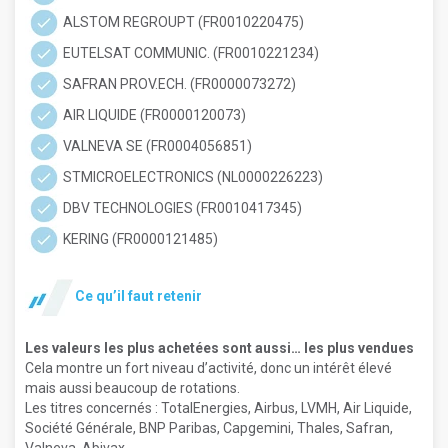
ALSTOM REGROUPT (FR0010220475)
EUTELSAT COMMUNIC. (FR0010221234)
SAFRAN PROV.ECH. (FR0000073272)
AIR LIQUIDE (FR0000120073)
VALNEVA SE (FR0004056851)
STMICROELECTRONICS (NL0000226223)
DBV TECHNOLOGIES (FR0010417345)
KERING (FR0000121485)
Ce qu’il faut retenir
Les valeurs les plus achetées sont aussi… les plus vendues
Cela montre un fort niveau d’activité, donc un intérêt élevé
mais aussi beaucoup de rotations.
Les titres concernés : TotalEnergies, Airbus, LVMH, Air Liquide,
Société Générale, BNP Paribas, Capgemini, Thales, Safran,