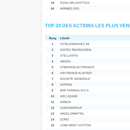
19
ESSILORLUXOTTICA
20
HERMES INTL
TOP 20 DES ACTIONS LES PLUS VEN
Rang
Libellé
1
TOTALENERGIES SE
2
SOITEC REGROUPEM.
3
STELLANTIS
4
ABIVAX
5
STMICROELECTRONICS
6
AIR FRANCE-KLM RGP
7
SOCIETE GENERALE
8
SAFRAN
9
BNP PARIBAS ACT.A
10
AIR LIQUIDE
11
AIRBUS
12
VUSIONGROUP
13
ARCELORMITTAL
14
2CRSI
15
LVMH MOET VUITTON