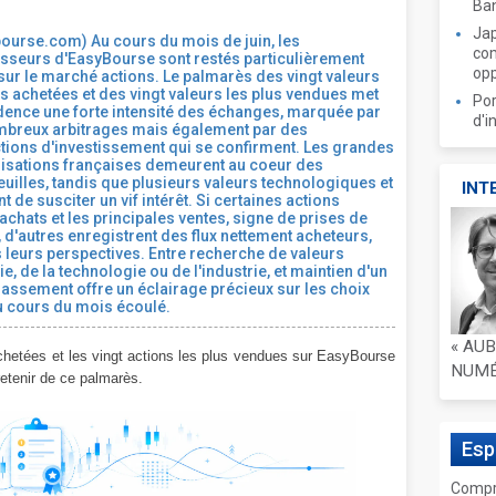
Ban
Jap
ourse.com) Au cours du mois de juin, les
com
isseurs d'EasyBourse sont restés particulièrement
opp
 sur le marché actions. Le palmarès des vingt valeurs
us achetées et des vingt valeurs les plus vendues met
Por
dence une forte intensité des échanges, marquée par
d'i
breux arbitrages mais également par des
tions d'investissement qui se confirment. Les grandes
lisations françaises demeurent au coeur des
euilles, tandis que plusieurs valeurs technologiques et
INT
 de susciter un vif intérêt. Si certaines actions
chats et les principales ventes, signe de prises de
 d'autres enregistrent des flux nettement acheteurs,
 leurs perspectives. Entre recherche de valeurs
, de la technologie ou de l'industrie, et maintien d'un
classement offre un éclairage précieux sur les choix
au cours du mois écoulé.
« AU
chetées et les vingt actions les plus vendues sur EasyBourse
NUMÉR
retenir de ce palmarès.
Es
Compre