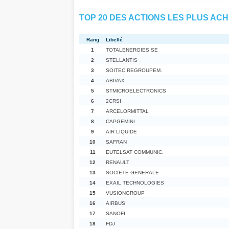
TOP 20 DES ACTIONS LES PLUS ACH
Rang
Libellé
1
TOTALENERGIES SE
2
STELLANTIS
3
SOITEC REGROUPEM.
4
ABIVAX
5
STMICROELECTRONICS
6
2CRSI
7
ARCELORMITTAL
8
CAPGEMINI
9
AIR LIQUIDE
10
SAFRAN
11
EUTELSAT COMMUNIC.
12
RENAULT
13
SOCIETE GENERALE
14
EXAIL TECHNOLOGIES
15
VUSIONGROUP
16
AIRBUS
17
SANOFI
18
FDJ