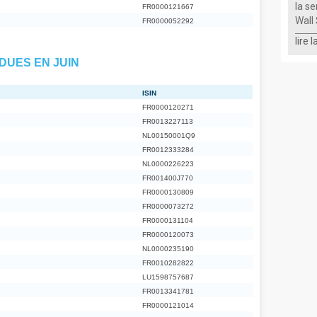
la s
FR0000121667
Wall 
FR0000052292
lire 
DUES EN JUIN
ISIN
FR0000120271
FR0013227113
NL00150001Q9
FR0012333284
NL0000226223
FR001400J770
FR0000130809
FR0000073272
FR0000131104
FR0000120073
NL0000235190
FR0010282822
LU1598757687
FR0013341781
FR0000121014