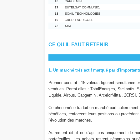
16
CAPGEMINI
17
EUTELSAT COMMUNIC.
18
EXAIL TECHNOLOGIES
19
CREDIT AGRICOLE
20
AXA
CE QU'IL FAUT RETENIR
1. Un marché très actif marqué par d'important
Premier constat : 15 valeurs figurent simultanémen
vendues. Parmi elles : TotalEnergies, Stellantis, 
Liquide, Airbus, Capgemini, ArcelorMittal, 2CRSI, 
Ce phénomène traduit un marché particulièrement a
bénéfices, renforcent leurs positions ou procèdent 
l'évolution des marchés.
Autrement dit, il ne s'agit pas uniquement de no
portefeuilles. Les achats restent néanmoins supé