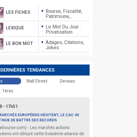
Bourse, Fiscalité,
LES FICHES
Patrimoine,...
Le Mot Du Jour :
LEXIQUE
Privatisation
Adages,
Citations,
LE BON MOT
Jokes
 DERNIÈRES TENDANCES
is
Wall Street
Devises
. 1ères
8 - 17h51
MARCHÉS EUROPÉENS HÉSITENT, LE CAC 40
INUE DE BATTRE DES RECORDS
ebourse.com) - Les marchés actions
péens ont clôturé cette troisième séance de