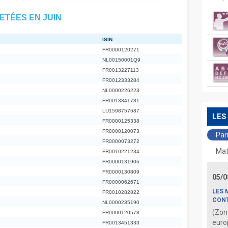
ETÉES EN JUIN
ISIN
FR0000120271
NL00150001Q9
FR0013227113
FR0012333284
NL0000226223
FR0013341781
LU1598757687
LES
FR0000125338
FR0000120073
Par
FR0000073272
Mat
FR0010221234
FR0000131906
FR0000130809
05/0
FR0000062671
LES 
FR0010282822
CONT
NL0000235190
(Zon
FR0000120578
euro
FR0013451333