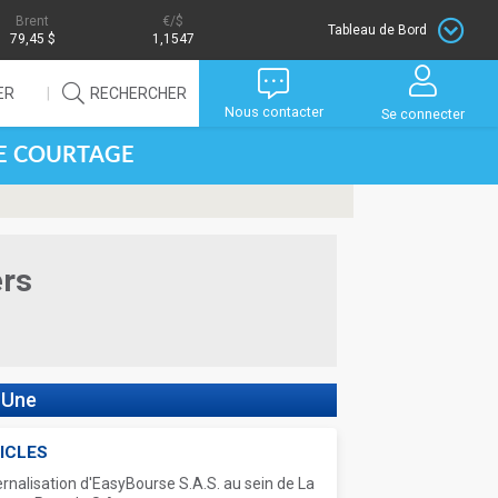
Brent
/$
Tableau de Bord
79,45 $
1,1547
ER
RECHERCHER
Nous contacter
Se connecter
DE COURTAGE
ers
 Une
ICLES
ernalisation d'EasyBourse S.A.S. au sein de La