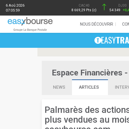
6 Aoû 2026
CAC40
DJ30
07:05:59
8 669,29 Pts (c)
54 349
+0,
NOUS DÉCOUVRIR
CO
Espace Financières - 
NEWS
ARTICLES
INTER
Palmarès des actions
plus vendues au mois