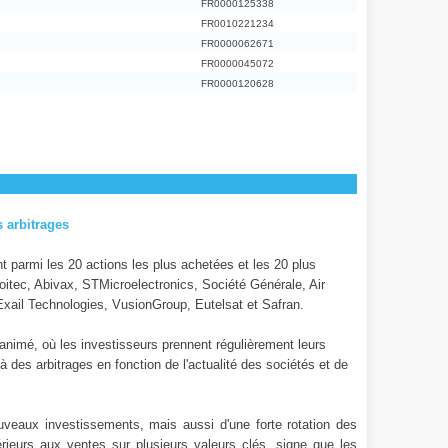
FR0000125338
FR0010221234
FR0000062671
FR0000045072
FR0000120628
s arbitrages
t parmi les 20 actions les plus achetées et les 20 plus
Soitec, Abivax, STMicroelectronics, Société Générale, Air
Exail Technologies, VusionGroup, Eutelsat et Safran.
nimé, où les investisseurs prennent régulièrement leurs
à des arbitrages en fonction de l'actualité des sociétés et de
uveaux investissements, mais aussi d'une forte rotation des
rieurs aux ventes sur plusieurs valeurs clés, signe que les