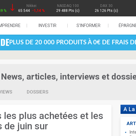
Nikkei
NASDAQ 100
DAX 30
49 %
65 544
-1,14 %
29 488 Pts (c)
26 126 Pts (c)
MPRENDRE
INVESTIR
S'INFORMER
ÉPARGN
PLUS DE 20 000 PRODUITS À 0€ DE FRAIS 
News, articles, interviews et dossi
VIEWS
DOSSIERS
A La
 les plus achetées et les
 de juin sur
ART
Int