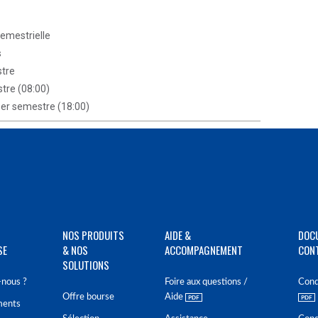
semestrielle
s
stre
stre (08:00)
 1er semestre (18:00)
NOS PRODUITS
AIDE &
DOC
SE
& NOS
ACCOMPAGNEMENT
CON
SOLUTIONS
nous ?
Foire aux questions /
Cond
Offre bourse
Aide
ments