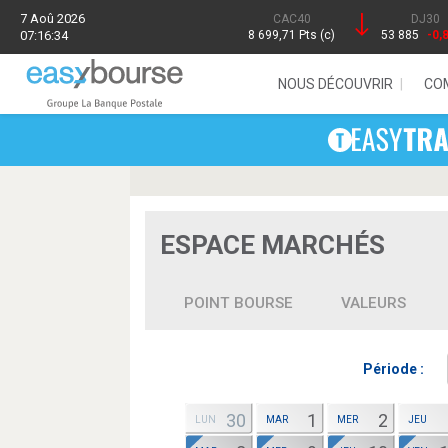
7 Aoû 2026
CAC40
DJ30
07:16:34
8 699,71 Pts (c)
53 885
-0,
NOUS DÉCOUVRIR
CO
ESPACE MARCHÉS
POINT BOURSE
VALEURS
Période :
30
1
2
LUN
MAR
MER
JEU