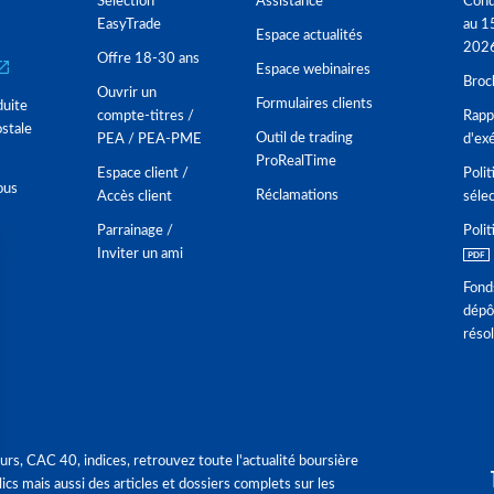
Sélection
Assistance
Cond
EasyTrade
au 1
Espace actualités
202
Offre 18-30 ans
Espace webinaires
Broc
Ouvrir un
Formulaires clients
duite
compte-titres /
Rappo
stale
Outil de trading
PEA / PEA-PME
d'ex
ProRealTime
Espace client /
Polit
ous
Réclamations
Accès client
séle
Parrainage /
Polit
Inviter un ami
Fond
dépô
réso
urs, CAC 40, indices, retrouvez toute l'actualité boursière
ics mais aussi des articles et dossiers complets sur les