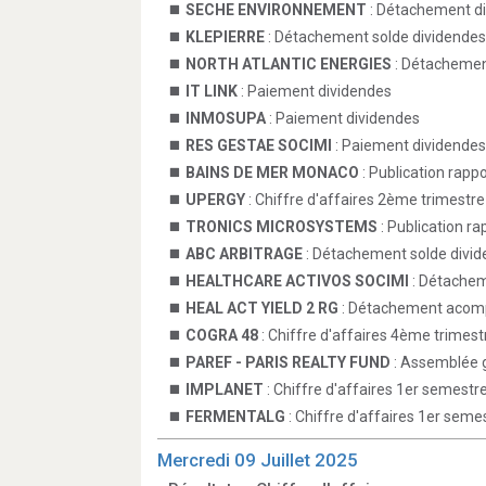
SECHE ENVIRONNEMENT
: Détachement d
KLEPIERRE
: Détachement solde dividendes
NORTH ATLANTIC ENERGIES
: Détachemen
IT LINK
: Paiement dividendes
INMOSUPA
: Paiement dividendes
RES GESTAE SOCIMI
: Paiement dividendes
BAINS DE MER MONACO
: Publication rapp
UPERGY
: Chiffre d'affaires 2ème trimestre
TRONICS MICROSYSTEMS
: Publication ra
ABC ARBITRAGE
: Détachement solde divi
HEALTHCARE ACTIVOS SOCIMI
: Détachem
HEAL ACT YIELD 2 RG
: Détachement acomp
COGRA 48
: Chiffre d'affaires 4ème trimest
PAREF - PARIS REALTY FUND
: Assemblée g
IMPLANET
: Chiffre d'affaires 1er semestr
FERMENTALG
: Chiffre d'affaires 1er seme
Mercredi 09 Juillet 2025