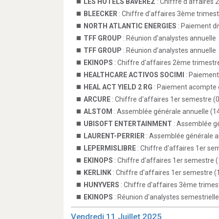
LES HOTELS BAVEREZ
: Chiffre d'affaires
BLEECKER
: Chiffre d'affaires 3ème trimes
NORTH ATLANTIC ENERGIES
: Paiement d
TFF GROUP
: Réunion d'analystes annuelle
TFF GROUP
: Réunion d'analystes annuelle
EKINOPS
: Chiffre d'affaires 2ème trimestr
HEALTHCARE ACTIVOS SOCIMI
: Paiement
HEAL ACT YIELD 2 RG
: Paiement acompte 
ARCURE
: Chiffre d'affaires 1er semestre (
ALSTOM
: Assemblée générale annuelle (1
UBISOFT ENTERTAINMENT
: Assemblée gé
LAURENT-PERRIER
: Assemblée générale a
LEPERMISLIBRE
: Chiffre d'affaires 1er se
EKINOPS
: Chiffre d'affaires 1er semestre 
KERLINK
: Chiffre d'affaires 1er semestre (
HUNYVERS
: Chiffre d'affaires 3ème trimes
EKINOPS
: Réunion d'analystes semestrielle
Vendredi 11 Juillet 2025