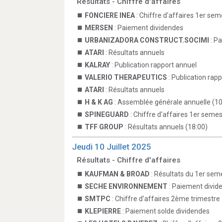
Résultats - Chiffre d'affaires
FONCIERE INEA
: Chiffre d'affaires 1er sem
MERSEN
: Paiement dividendes
URBANIZADORA CONSTRUCT.SOCIMI
: P
ATARI
: Résultats annuels
KALRAY
: Publication rapport annuel
VALERIO THERAPEUTICS
: Publication rap
ATARI
: Résultats annuels
H & K AG
: Assemblée générale annuelle (10
SPINEGUARD
: Chiffre d'affaires 1er semes
TFF GROUP
: Résultats annuels (18:00)
Jeudi 10 Juillet 2025
Résultats - Chiffre d'affaires
KAUFMAN & BROAD
: Résultats du 1er sem
SECHE ENVIRONNEMENT
: Paiement divid
SMTPC
: Chiffre d'affaires 2ème trimestre
KLEPIERRE
: Paiement solde dividendes