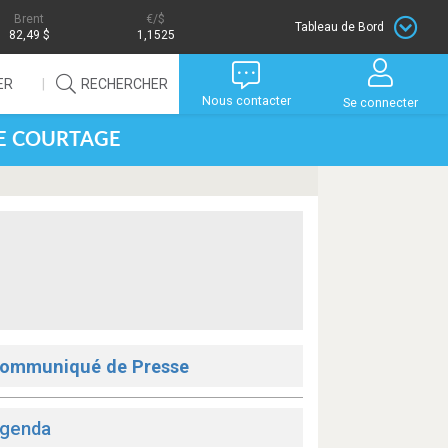
Brent
/$
Tableau de Bord
82,49 $
1,1525
ER
RECHERCHER
Nous contacter
Se connecter
DE COURTAGE
ommuniqué de Presse
genda