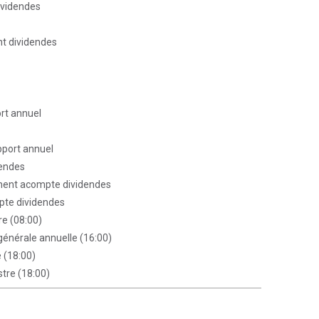
ividendes
t dividendes
ort annuel
pport annuel
dendes
ent acompte dividendes
te dividendes
re (08:00)
énérale annuelle (16:00)
e (18:00)
stre (18:00)