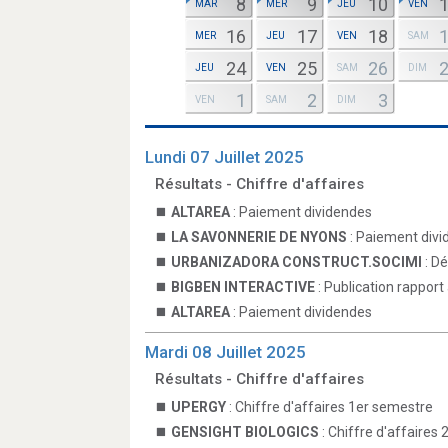
8
9
10
MAR
MER
JEU
VEN
16
17
18
MER
JEU
VEN
SAM
24
25
26
JEU
VEN
SAM
DIM
1
2
3
VEN
SAM
DIM
Lundi 07 Juillet 2025
Résultats - Chiffre d'affaires
ALTAREA
: Paiement dividendes
LA SAVONNERIE DE NYONS
: Paiement div
URBANIZADORA CONSTRUCT.SOCIMI
: D
BIGBEN INTERACTIVE
: Publication rapport
ALTAREA
: Paiement dividendes
Mardi 08 Juillet 2025
Résultats - Chiffre d'affaires
UPERGY
: Chiffre d'affaires 1er semestre
GENSIGHT BIOLOGICS
: Chiffre d'affaires