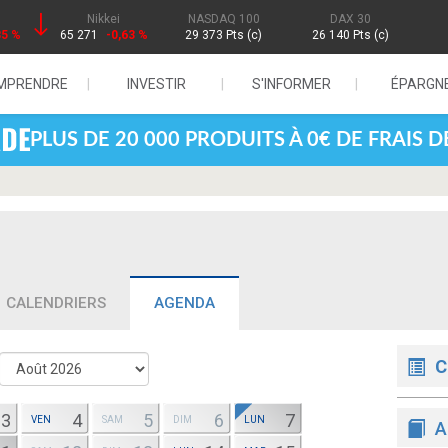
Nikkei
NASDAQ 100
DAX 30
85 %
65 271
-0,63 %
29 373 Pts (c)
26 140 Pts (c)
MPRENDRE
INVESTIR
S'INFORMER
ÉPARGN
PLUS DE 20 000 PRODUITS À 0€ DE FRAIS 
CALENDRIERS
AGENDA
C
3
4
5
6
7
VEN
SAM
DIM
LUN
A