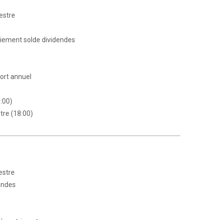
estre
aiement solde dividendes
port annuel
:00)
tre (18:00)
estre
endes