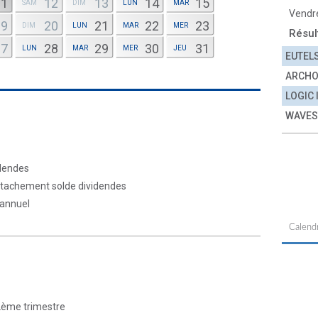
11
12
13
14
15
SAM
DIM
LUN
MAR
Vendr
19
20
21
22
23
DIM
LUN
MAR
MER
Résul
27
28
29
30
31
LUN
MAR
MER
JEU
EUTEL
ARCH
LOGIC
WAVES
idendes
étachement solde dividendes
 annuel
Calendr
 2ème trimestre