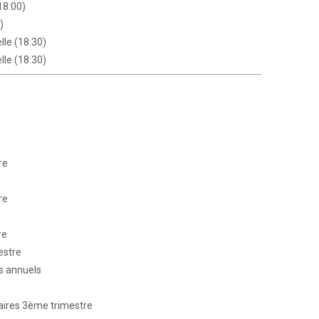
18:00)
)
lle (18:30)
lle (18:30)
re
re
re
estre
ts annuels
faires 3ème trimestre