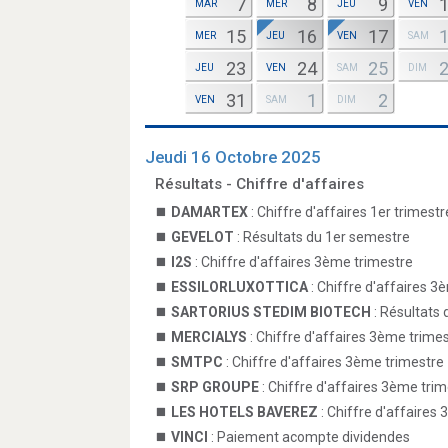
7
8
9
MAR
MER
JEU
VEN
15
16
17
MER
JEU
VEN
SAM
23
24
25
JEU
VEN
SAM
DIM
31
1
2
VEN
SAM
DIM
Jeudi 16 Octobre 2025
Résultats - Chiffre d'affaires
DAMARTEX
: Chiffre d'affaires 1er trimestr
GEVELOT
: Résultats du 1er semestre
I2S
: Chiffre d'affaires 3ème trimestre
ESSILORLUXOTTICA
: Chiffre d'affaires 3
SARTORIUS STEDIM BIOTECH
: Résultats
MERCIALYS
: Chiffre d'affaires 3ème trime
SMTPC
: Chiffre d'affaires 3ème trimestre
SRP GROUPE
: Chiffre d'affaires 3ème tri
LES HOTELS BAVEREZ
: Chiffre d'affaires
VINCI
: Paiement acompte dividendes