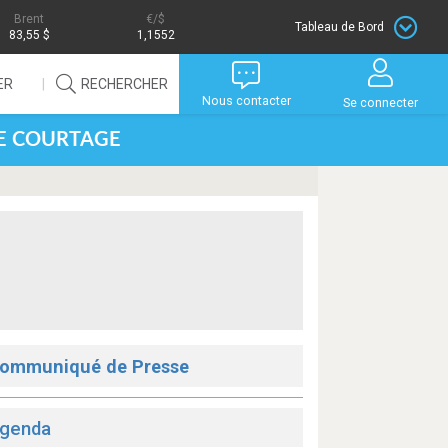
Brent
/$
Tableau de Bord
83,55 $
1,1552
ER
RECHERCHER
Nous contacter
Se connecter
DE COURTAGE
ommuniqué de Presse
genda