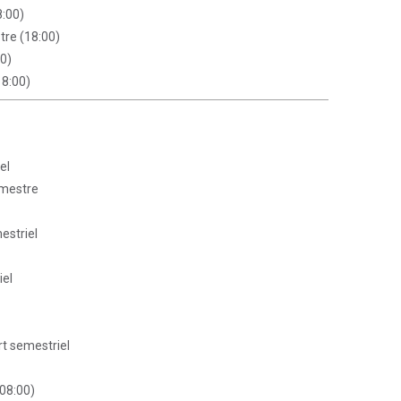
8:00)
tre (18:00)
00)
18:00)
el
imestre
estriel
iel
rt semestriel
(08:00)