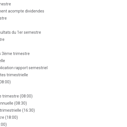
imestre
ment acompte dividendes
stre
sultats du 1er semestre
tre
es 3ème trimestre
lle
blication rapport semestriel
tes trimestrielle
(08:00)
e trimestre (08:00)
nnuelle (08:30)
trimestrielle (16:30)
tre (18:00)
:00)