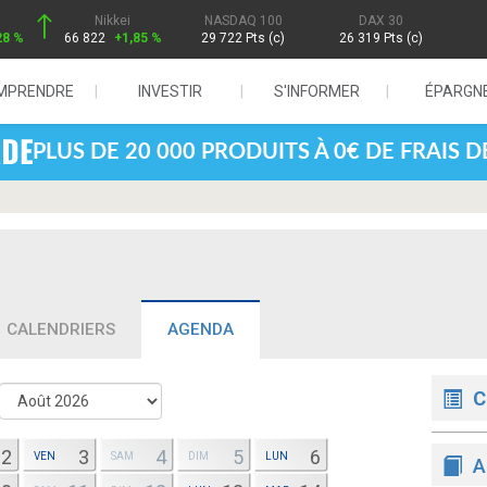
Nikkei
NASDAQ 100
DAX 30
28 %
66 822
+1,85 %
29 722 Pts (c)
26 319 Pts (c)
MPRENDRE
INVESTIR
S'INFORMER
ÉPARGN
PLUS DE 20 000 PRODUITS À 0€ DE FRAIS 
CALENDRIERS
AGENDA
C
2
3
4
5
6
VEN
SAM
DIM
LUN
A