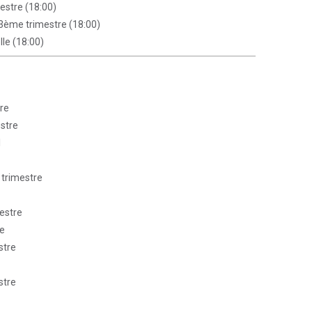
estre (18:00)
s 3ème trimestre (18:00)
le (18:00)
re
estre
l
 trimestre
mestre
re
stre
stre