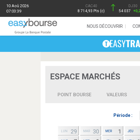
10 Aoû 2026
CAC40
DJ30
07:03:39
8 714,93 Pts (c)
54 037
+0,
NOUS DÉCOUVRIR
CO
ESPACE MARCHÉS
POINT BOURSE
VALEURS
Période :
29
30
1
LUN
MAR
MER
JEU