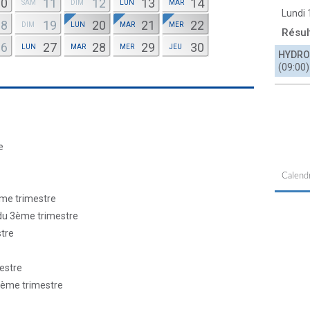
10
11
12
13
14
SAM
DIM
LUN
MAR
Lundi
18
19
20
21
22
DIM
LUN
MAR
MER
Résul
26
27
28
29
30
LUN
MAR
MER
JEU
HYDRO
(09:00)
e
Calendr
ème trimestre
 du 3ème trimestre
stre
mestre
 3ème trimestre