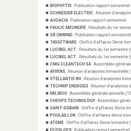
BIOPHYTIS
: Publication rapport semestriel
SCHNEIDER ELECTRIC
: Réunion d'analystes
AUDACIA
: Publication rapport semestriel
PAULIC MEUNERIE
: Résultats du 1er seme
GR OKWIND
: Publication rapport semestriel
74SOFTWARE
: Chiffre d'affaires 3ème tri
LUCIBEL ACT.
: Résultats du 1er semestre (
LUCIBEL ACT.
: Résultats du 1er semestre (
CMG CLEANTECH SA
: Assemblée générale
AYVENS
: Réunion d'analystes trimestrielle 
STELLANTIS NV
: Réunion d'analystes trime
TECHNIP ENERGIES
: Réunion d'analystes t
MILIBOO
: Assemblée générale annuelle (15
CHEOPS TECHNOLOGY
: Assemblée généra
SAINT-GOBAIN
: Chiffre d'affaires 3ème tr
POULAILLON
: Chiffre d'affaires 4ème trim
ATEME
: Chiffre d'affaires 3ème trimestre 
ECOSLOPS
: Publication rapport semestriel