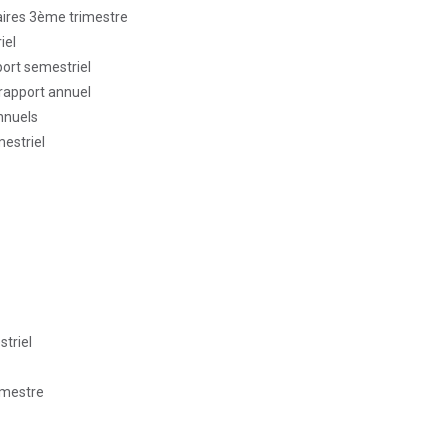
faires 3ème trimestre
iel
port semestriel
 rapport annuel
nnuels
mestriel
striel
imestre