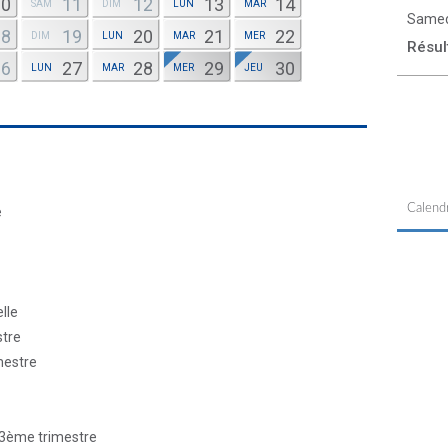
10
11
12
13
14
SAM
DIM
LUN
MAR
Samed
18
19
20
21
22
DIM
LUN
MAR
MER
Résul
26
27
28
29
30
LUN
MAR
MER
JEU
Calendr
e
lle
stre
mestre
u 3ème trimestre