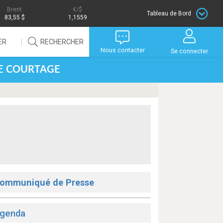
Brent
/$
Tableau de Bord
83,55 $
1,1559
ER
RECHERCHER
Nous contacter
Se connecter
DE COURTAGE
ommuniqué de Presse
genda