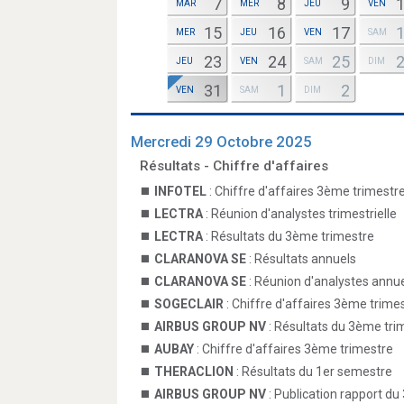
7
8
9
MAR
MER
JEU
VEN
15
16
17
MER
JEU
VEN
SAM
23
24
25
JEU
VEN
SAM
DIM
31
1
2
VEN
SAM
DIM
Mercredi 29 Octobre 2025
Résultats - Chiffre d'affaires
INFOTEL
: Chiffre d'affaires 3ème trimestr
LECTRA
: Réunion d'analystes trimestrielle
LECTRA
: Résultats du 3ème trimestre
CLARANOVA SE
: Résultats annuels
CLARANOVA SE
: Réunion d'analystes annue
SOGECLAIR
: Chiffre d'affaires 3ème trime
AIRBUS GROUP NV
: Résultats du 3ème tri
AUBAY
: Chiffre d'affaires 3ème trimestre
THERACLION
: Résultats du 1er semestre
AIRBUS GROUP NV
: Publication rapport d