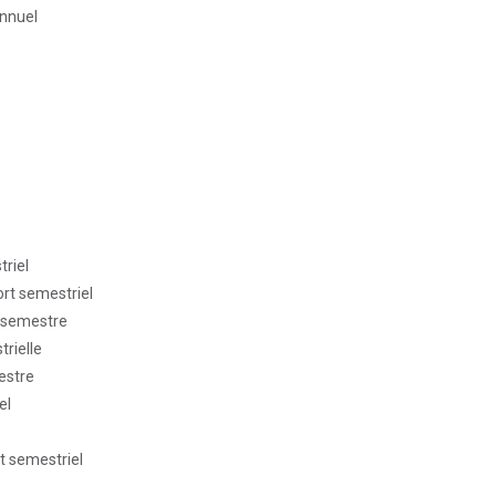
annuel
triel
ort semestriel
r semestre
trielle
estre
el
rt semestriel