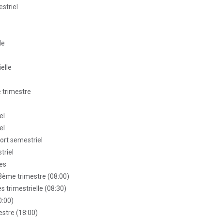
striel
le
elle
 trimestre
el
el
port semestriel
triel
es
 3ème trimestre (08:00)
s trimestrielle (08:30)
0:00)
estre (18:00)