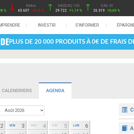
Nikkei
NASDAQ 100
DAX 30
28 %
65 607
-0,12 %
29 722
+1,19 %
26 319
+0,69 %
MPRENDRE
INVESTIR
S'INFORMER
ÉPARGN
PLUS DE 20 000 PRODUITS À 0€ DE FRAIS 
CALENDRIERS
AGENDA
C
2
3
4
5
6
VEN
SAM
DIM
LUN
A