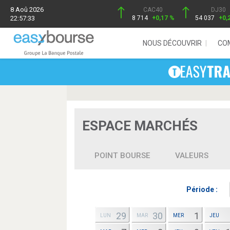
8 Aoû 2026
CAC40
DJ30
22:57:33
8 714
+0,17 %
54 037
+0,
NOUS DÉCOUVRIR
CO
ESPACE MARCHÉS
POINT BOURSE
VALEURS
Période :
29
30
1
LUN
MAR
MER
JEU