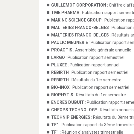
GUILLEMOT CORPORATION
: Chiffre d'af
TME PHARMA
: Publication rapport semestr
MAKING SCIENCE GROUP
: Publication rap
MALTERIES FRANCO-BELGES
: Publication
MALTERIES FRANCO-BELGES
: Résultats a
PAULIC MEUNERIE
: Publication rapport se
PROACTIS
: Assemblée générale annuelle
LARGO
: Publication rapport semestriel
PLUXEE
: Publication rapport annuel
REBIRTH
: Publication rapport semestriel
REBIRTH
: Résultats du 1er semestre
BIO-INOX
: Publication rapport semestriel
BIOPHYTIS
: Résultats du 1er semestre
ENCRES DUBUIT
: Publication rapport seme
CHEOPS TECHNOLOGY
: Résultats annuels
TECHNIP ENERGIES
: Résultats du 3ème tr
TF1
: Publication rapport du 3ème trimestre
TF1
: Réunion d'analystes trimestrielle