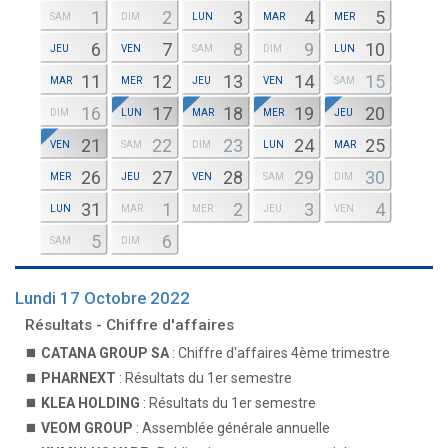
1
2
3
4
5
SAM
DIM
LUN
MAR
MER
6
7
8
9
10
JEU
VEN
SAM
DIM
LUN
11
12
13
14
15
MAR
MER
JEU
VEN
SAM
16
17
18
19
20
DIM
LUN
MAR
MER
JEU
21
22
23
24
25
VEN
SAM
DIM
LUN
MAR
26
27
28
29
30
MER
JEU
VEN
SAM
DIM
31
1
2
3
4
LUN
MAR
MER
JEU
VEN
5
6
SAM
DIM
Lundi 17 Octobre 2022
Résultats - Chiffre d'affaires
CATANA GROUP SA
: Chiffre d'affaires 4ème trimestre
PHARNEXT
: Résultats du 1er semestre
KLEA HOLDING
: Résultats du 1er semestre
VEOM GROUP
: Assemblée générale annuelle