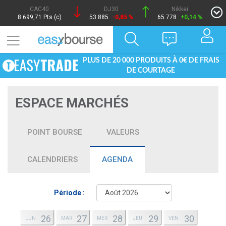
CAC40
DJ30
Nikkei
8 699,71 Pts (c)
53 885
-0,85 %
65 778
+0,14 %
PLUS DE 20 000 PRODUITS À 0€ DE FRAIS
DE COURTAGE
ESPACE MARCHÉS
POINT BOURSE
VALEURS
CALENDRIERS
AGENDA
Période :
26
27
28
29
30
LUN
MAR
MER
JEU
VEN