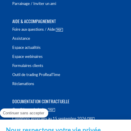
Parrainage / Inviter un ami
AIDE & ACCOMPAGNEMENT
Foire aux questions / Aide
Assistance
Espace actualités
Espace webinaires
Formulaires clients
Outil de trading ProRealTime
Réclamations
DOCUMENTATION CONTRACTUELLE
Conditions générales
Continuer sans accepter
Conditions générales au 15 septembre 2026
Brochure tarifaire
Nous respectons votre vie privée