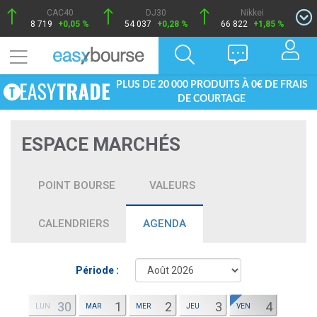
CAC40
DJ30
Nikkei
8 719
+0,05 %
54 037
+0,28 %
66 822
+1,85 %
PLUS DE 20 000 PRODUITS À 0€ DE FRAIS
DE COURTAGE
ESPACE MARCHÉS
POINT BOURSE
VALEURS
CALENDRIERS
AGENDA
Période :
30
1
2
3
4
LUN
MAR
MER
JEU
VEN