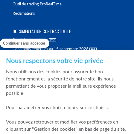
Outil de trading ProRealTime
Réclamations
DOCUMENTATION CONTRACTUELLE
Conditions générales
Continuer sans accepter
Conditions générales au 15 septembre 2026
Brochure tarifaire
Nous respectons votre vie privée
Rapport sur la qualité d'exécution
Nous utilisons des cookies pour assurer le bon
Politique de meilleure sélection
fonctionnement et la sécurité de notre site. Ils nous
permettent de vous proposer la meilleure expérience
Politique de durabilité
possible
Fonds de garantie des dépôts et de résolution
Pour paramétrer vos choix, cliquez sur Je choisis.
SÉCURITÉ & DONNÉES PERSONNELLES
Vous pouvez retrouver et modifier vos préférences en
Mentions légales
cliquant sur "Gestion des cookies" en bas de page du site.
Prévention de la fraude