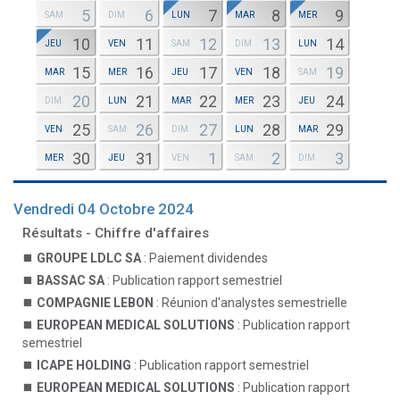
5
6
7
8
9
SAM
DIM
LUN
MAR
MER
10
11
12
13
14
JEU
VEN
SAM
DIM
LUN
15
16
17
18
19
MAR
MER
JEU
VEN
SAM
20
21
22
23
24
DIM
LUN
MAR
MER
JEU
25
26
27
28
29
VEN
SAM
DIM
LUN
MAR
30
31
1
2
3
MER
JEU
VEN
SAM
DIM
Vendredi 04 Octobre 2024
Résultats - Chiffre d'affaires
GROUPE LDLC SA
: Paiement dividendes
BASSAC SA
: Publication rapport semestriel
COMPAGNIE LEBON
: Réunion d'analystes semestrielle
EUROPEAN MEDICAL SOLUTIONS
: Publication rapport
semestriel
ICAPE HOLDING
: Publication rapport semestriel
EUROPEAN MEDICAL SOLUTIONS
: Publication rapport