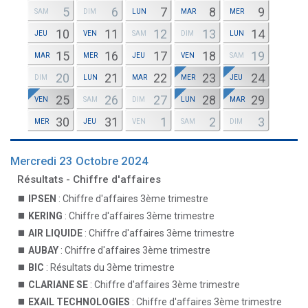
5
6
7
8
9
SAM
DIM
LUN
MAR
MER
10
11
12
13
14
JEU
VEN
SAM
DIM
LUN
15
16
17
18
19
MAR
MER
JEU
VEN
SAM
20
21
22
23
24
DIM
LUN
MAR
MER
JEU
25
26
27
28
29
VEN
SAM
DIM
LUN
MAR
30
31
1
2
3
MER
JEU
VEN
SAM
DIM
Mercredi 23 Octobre 2024
Résultats - Chiffre d'affaires
IPSEN
: Chiffre d'affaires 3ème trimestre
KERING
: Chiffre d'affaires 3ème trimestre
AIR LIQUIDE
: Chiffre d'affaires 3ème trimestre
AUBAY
: Chiffre d'affaires 3ème trimestre
BIC
: Résultats du 3ème trimestre
CLARIANE SE
: Chiffre d'affaires 3ème trimestre
EXAIL TECHNOLOGIES
: Chiffre d'affaires 3ème trimestre