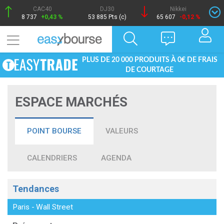
CAC40
DJ30
Nikkei
8 737
+0,43 %
53 885 Pts (c)
65 607
-0,12 %
PLUS DE 20 000 PRODUITS À 0€ DE FRAIS
DE COURTAGE
ESPACE MARCHÉS
POINT BOURSE
VALEURS
CALENDRIERS
AGENDA
Tendances
Paris
-
Wall Street