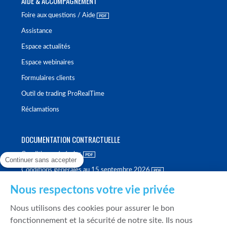
AIDE & ACCOMPAGNEMENT
Foire aux questions / Aide
Assistance
Espace actualités
Espace webinaires
Formulaires clients
Outil de trading ProRealTime
Réclamations
DOCUMENTATION CONTRACTUELLE
Conditions générales
Continuer sans accepter
Conditions générales au 15 septembre 2026
Brochure tarifaire
Nous respectons votre vie privée
Rapport sur la qualité d'exécution
Nous utilisons des cookies pour assurer le bon
Politique de meilleure sélection
fonctionnement et la sécurité de notre site. Ils nous