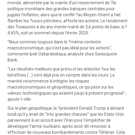
monde, alimentée par la crainte d'un resserrement de ?la
politique monétaire des grandes banques centrales pour
juguler l'inflation, alors que le conflit ?au Moyen-Orient a fait
flamber les ?cours pétroliers, affecte les actions. Le rendement
des Treasuries à dix ans monte mardi de 3,6 points de base, à ?
4,65%, soit un sommet depuis février 2025.
"Nous sommes toujours dans le ?même contexte
macroéconomique, qui n'est pas idéal pour les actions",
commente Ipek Ozkardeskaya, analyste chez Swissquote
Bank.
"Les résultats meilleurs que prévu et les attentes ?sur les
bénéfices (...) sont déjà pris en compte dans les cours. Le
marché recommence à intégrer les risques
macroéconomiques et géopolitiques, ce qui pèse sur les
valeurs technologiques qui avaient jusqu'à présent progressé",
ajoute-t-elle.
Sur le plan géopolitique, le ?président Donald Trump a déclaré
lundi qu'il y avait de "très grandes chances" que les Etats-Unis
parviennent à un accord avec l'Iran pour l'empêcher de
développer l'arme nucléaire, après avoir dit renoncer à
effectuer de nouveaux bombardements contre Téhéran. Cela