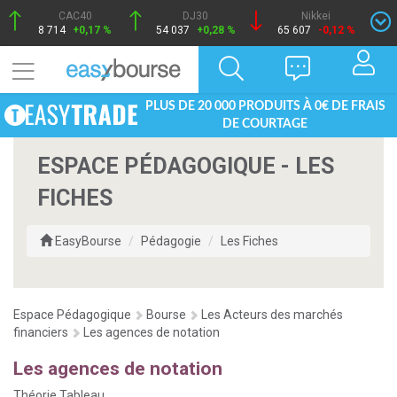
CAC40
DJ30
Nikkei
8 714
+0,17 %
54 037
+0,28 %
65 607
-0,12 %
PLUS DE 20 000 PRODUITS À 0€ DE FRAIS
DE COURTAGE
ESPACE PÉDAGOGIQUE - LES
FICHES
EasyBourse
Pédagogie
Les Fiches
Espace Pédagogique
Bourse
Les Acteurs des marchés
financiers
Les agences de notation
Les agences de notation
Théorie
Tableau