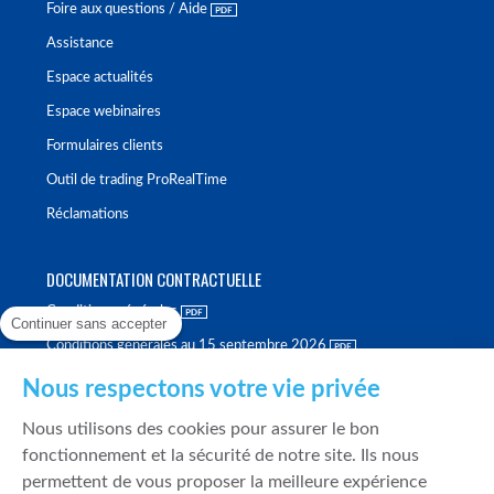
Foire aux questions / Aide
Assistance
Espace actualités
Espace webinaires
Formulaires clients
Outil de trading ProRealTime
Réclamations
DOCUMENTATION CONTRACTUELLE
Conditions générales
Continuer sans accepter
Conditions générales au 15 septembre 2026
Brochure tarifaire
Nous respectons votre vie privée
Rapport sur la qualité d'exécution
Nous utilisons des cookies pour assurer le bon
Politique de meilleure sélection
fonctionnement et la sécurité de notre site. Ils nous
permettent de vous proposer la meilleure expérience
Politique de durabilité