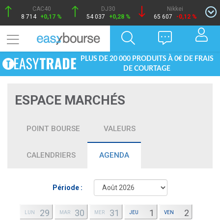
CAC40
DJ30
Nikkei
8 714
+0,17 %
54 037
+0,28 %
65 607
-0,12 %
PLUS DE 20 000 PRODUITS À 0€ DE FRAIS
DE COURTAGE
ESPACE MARCHÉS
POINT BOURSE
VALEURS
CALENDRIERS
AGENDA
Période :
29
30
31
1
2
LUN
MAR
MER
JEU
VEN