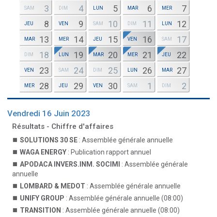
3
4
5
6
7
SAM
DIM
LUN
MAR
MER
8
9
10
11
12
JEU
VEN
SAM
DIM
LUN
13
14
15
16
17
MAR
MER
JEU
VEN
SAM
18
19
20
21
22
DIM
LUN
MAR
MER
JEU
23
24
25
26
27
VEN
SAM
DIM
LUN
MAR
28
29
30
1
2
MER
JEU
VEN
SAM
DIM
Vendredi 16 Juin 2023
Résultats - Chiffre d'affaires
SOLUTIONS 30 SE
: Assemblée générale annuelle
WAGA ENERGY
: Publication rapport annuel
APODACA INVERS.INM. SOCIMI
: Assemblée générale
annuelle
LOMBARD & MEDOT
: Assemblée générale annuelle
UNIFY GROUP
: Assemblée générale annuelle (08:00)
TRANSITION
: Assemblée générale annuelle (08:00)