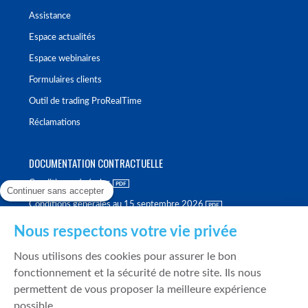
Assistance
Espace actualités
Espace webinaires
Formulaires clients
Outil de trading ProRealTime
Réclamations
DOCUMENTATION CONTRACTUELLE
Conditions générales
Continuer sans accepter
Conditions générales au 15 septembre 2026
Brochure tarifaire
Nous respectons votre vie privée
Rapport sur la qualité d'exécution
Nous utilisons des cookies pour assurer le bon
Politique de meilleure sélection
fonctionnement et la sécurité de notre site. Ils nous
permettent de vous proposer la meilleure expérience
Politique de durabilité
possible