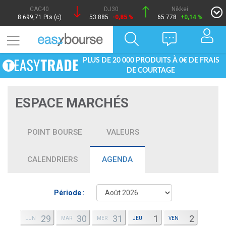
CAC40
DJ30
Nikkei
8 699,71 Pts (c)
53 885
-0,85 %
65 778
+0,14 %
PLUS DE 20 000 PRODUITS À 0€ DE FRAIS
DE COURTAGE
ESPACE MARCHÉS
POINT BOURSE
VALEURS
CALENDRIERS
AGENDA
Période :
29
30
31
1
2
LUN
MAR
MER
JEU
VEN