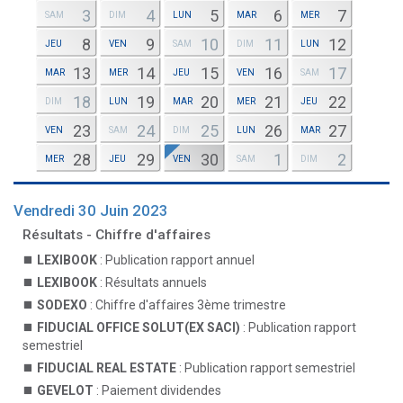
3
4
5
6
7
SAM
DIM
LUN
MAR
MER
8
9
10
11
12
JEU
VEN
SAM
DIM
LUN
13
14
15
16
17
MAR
MER
JEU
VEN
SAM
18
19
20
21
22
DIM
LUN
MAR
MER
JEU
23
24
25
26
27
VEN
SAM
DIM
LUN
MAR
28
29
30
1
2
MER
JEU
VEN
SAM
DIM
Vendredi 30 Juin 2023
Résultats - Chiffre d'affaires
LEXIBOOK
: Publication rapport annuel
LEXIBOOK
: Résultats annuels
SODEXO
: Chiffre d'affaires 3ème trimestre
FIDUCIAL OFFICE SOLUT(EX SACI)
: Publication rapport
semestriel
FIDUCIAL REAL ESTATE
: Publication rapport semestriel
GEVELOT
: Paiement dividendes