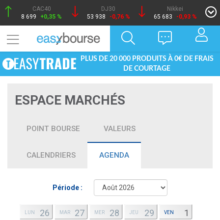
CAC40
DJ30
Nikkei
8 699
+0,35 %
53 938
-0,76 %
65 683
-0,93 %
PLUS DE 20 000 PRODUITS À 0€ DE FRAIS
DE COURTAGE
ESPACE MARCHÉS
POINT BOURSE
VALEURS
CALENDRIERS
AGENDA
Période :
26
27
28
29
1
LUN
MAR
MER
JEU
VEN