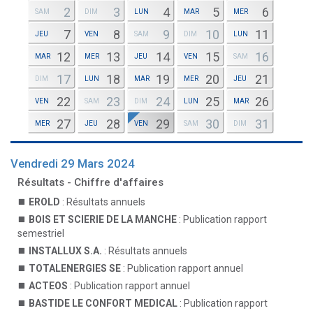
2
3
4
5
6
SAM
DIM
LUN
MAR
MER
7
8
9
10
11
JEU
VEN
SAM
DIM
LUN
12
13
14
15
16
MAR
MER
JEU
VEN
SAM
17
18
19
20
21
DIM
LUN
MAR
MER
JEU
22
23
24
25
26
VEN
SAM
DIM
LUN
MAR
27
28
29
30
31
MER
JEU
VEN
SAM
DIM
Vendredi 29 Mars 2024
Résultats - Chiffre d'affaires
EROLD
: Résultats annuels
BOIS ET SCIERIE DE LA MANCHE
: Publication rapport
semestriel
INSTALLUX S.A.
: Résultats annuels
TOTALENERGIES SE
: Publication rapport annuel
ACTEOS
: Publication rapport annuel
BASTIDE LE CONFORT MEDICAL
: Publication rapport