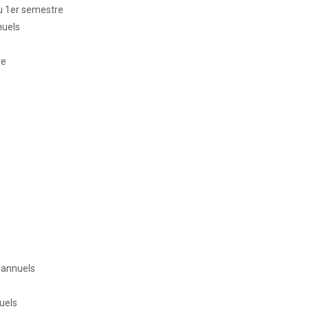
du 1er semestre
nuels
re
 annuels
uels