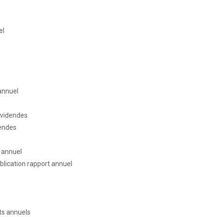
el
 annuel
ividendes
dendes
t annuel
blication rapport annuel
ts annuels