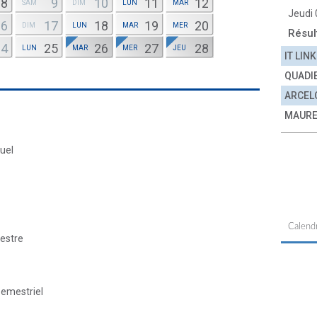
8
9
10
11
12
SAM
DIM
LUN
MAR
Jeudi
16
17
18
19
20
DIM
LUN
MAR
MER
Résul
24
25
26
27
28
LUN
MAR
MER
JEU
IT LINK
QUADI
ARCEL
MAURE
nuel
Calendr
mestre
semestriel