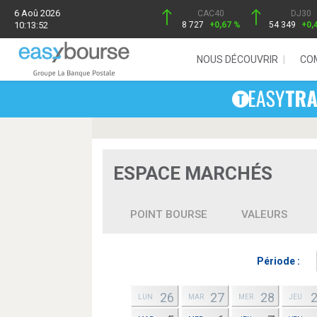
6 Aoû 2026
CAC40
DJ30
10:13:52
8 727
+0,67 %
54 349
+0,
NOUS DÉCOUVRIR
CO
ESPACE MARCHÉS
POINT BOURSE
VALEURS
Période :
26
27
28
LUN
MAR
MER
JEU