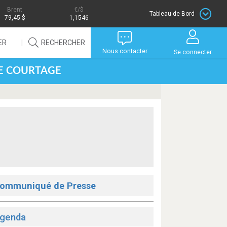
Brent
/$
Tableau de Bord
79,45 $
1,1546
ER
RECHERCHER
Nous contacter
Se connecter
DE COURTAGE
ommuniqué de Presse
genda