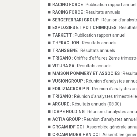
RACING FORCE
: Publication rapport annuel
RACING FORCE
: Résultats annuels
SERGEFERRARI GROUP
: Réunion d'analyst
EXPLOSIFS ET PDT CHIMIQUES
: Résultat
TARKETT
: Publication rapport annuel
THERACLION
: Résultats annuels
TRANSGENE
: Résultats annuels
TRIGANO
: Chiffre d'affaires 2ème trimestr
VITURA SA
: Résultats annuels
MAISON POMMERY ET ASSOCIES
: Résult
VUSIONGROUP
: Réunion d'analystes annue
EDILIZIACROB P N
: Réunion d'analystes an
TRIGANO
: Réunion d'analystes trimestrielle
ARCURE
: Résultats annuels (08:00)
ICAPE HOLDING
: Réunion d'analystes annu
ACTIA GROUP
: Réunion d'analystes annuel
CRCAM IDF CCI
: Assemblée générale annue
CRCAM MORBIHAN CCI
: Assemblée généra