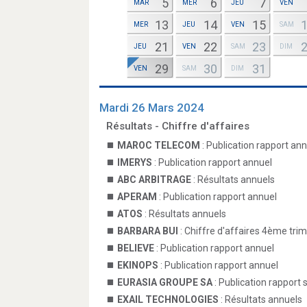
5
6
7
MAR
MER
JEU
VEN
13
14
15
MER
JEU
VEN
SAM
21
22
23
JEU
VEN
SAM
DIM
29
30
31
VEN
SAM
DIM
Mardi 26 Mars 2024
Résultats - Chiffre d'affaires
MAROC TELECOM
: Publication rapport an
IMERYS
: Publication rapport annuel
ABC ARBITRAGE
: Résultats annuels
APERAM
: Publication rapport annuel
ATOS
: Résultats annuels
BARBARA BUI
: Chiffre d'affaires 4ème tri
BELIEVE
: Publication rapport annuel
EKINOPS
: Publication rapport annuel
EURASIA GROUPE SA
: Publication rapport 
EXAIL TECHNOLOGIES
: Résultats annuels