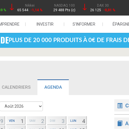
Nikkei
NASDAQ 100
DAX 30
49 %
65 544
-1,14 %
29 488 Pts (c)
26 125
-0,01 %
MPRENDRE
INVESTIR
S'INFORMER
ÉPARGN
PLUS DE 20 000 PRODUITS À 0€ DE FRAIS 
CALENDRIERS
AGENDA
C
29
1
2
3
4
VEN
SAM
DIM
LUN
A