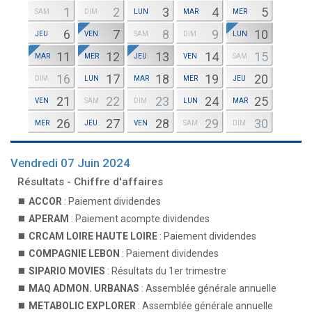
1
2
3
4
5
SAM
DIM
LUN
MAR
MER
6
7
8
9
10
JEU
VEN
SAM
DIM
LUN
11
12
13
14
15
MAR
MER
JEU
VEN
SAM
16
17
18
19
20
DIM
LUN
MAR
MER
JEU
21
22
23
24
25
VEN
SAM
DIM
LUN
MAR
26
27
28
29
30
MER
JEU
VEN
SAM
DIM
Vendredi 07 Juin 2024
Résultats - Chiffre d'affaires
ACCOR
: Paiement dividendes
APERAM
: Paiement acompte dividendes
CRCAM LOIRE HAUTE LOIRE
: Paiement dividendes
COMPAGNIE LEBON
: Paiement dividendes
SIPARIO MOVIES
: Résultats du 1er trimestre
MAQ ADMON. URBANAS
: Assemblée générale annuelle
METABOLIC EXPLORER
: Assemblée générale annuelle