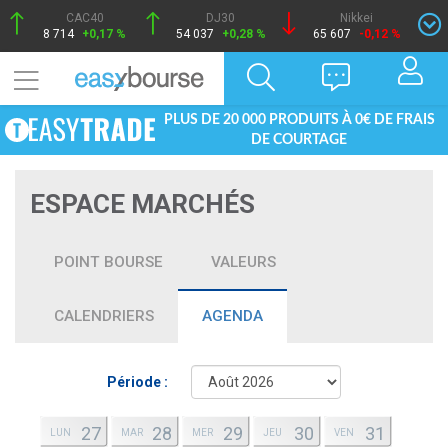
CAC40
DJ30
Nikkei
8 714
+0,17 %
54 037
+0,28 %
65 607
-0,12 %
PLUS DE 20 000 PRODUITS À 0€ DE FRAIS
DE COURTAGE
ESPACE MARCHÉS
POINT BOURSE
VALEURS
CALENDRIERS
AGENDA
Période :
27
28
29
30
31
LUN
MAR
MER
JEU
VEN