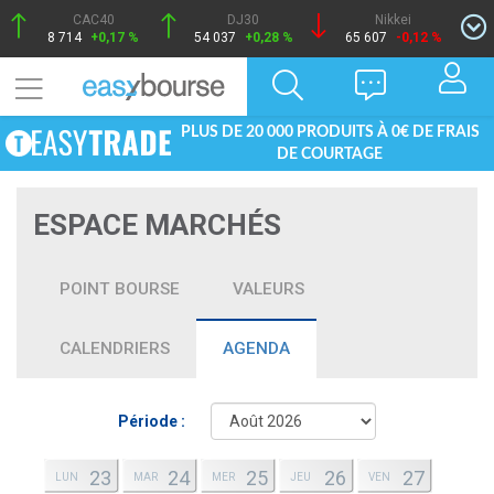
CAC40
DJ30
Nikkei
8 714
+0,17 %
54 037
+0,28 %
65 607
-0,12 %
PLUS DE 20 000 PRODUITS À 0€ DE FRAIS
DE COURTAGE
ESPACE MARCHÉS
POINT BOURSE
VALEURS
CALENDRIERS
AGENDA
Période :
23
24
25
26
27
LUN
MAR
MER
JEU
VEN