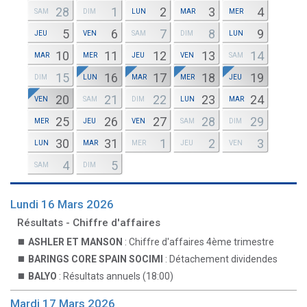
28
1
2
3
4
SAM
DIM
LUN
MAR
MER
5
6
7
8
9
JEU
VEN
SAM
DIM
LUN
10
11
12
13
14
MAR
MER
JEU
VEN
SAM
15
16
17
18
19
DIM
LUN
MAR
MER
JEU
20
21
22
23
24
VEN
SAM
DIM
LUN
MAR
25
26
27
28
29
MER
JEU
VEN
SAM
DIM
30
31
1
2
3
LUN
MAR
MER
JEU
VEN
4
5
SAM
DIM
Lundi 16 Mars 2026
Résultats - Chiffre d'affaires
ASHLER ET MANSON
: Chiffre d'affaires 4ème trimestre
BARINGS CORE SPAIN SOCIMI
: Détachement dividendes
BALYO
: Résultats annuels (18:00)
Mardi 17 Mars 2026