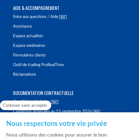
AIDE & ACCOMPAGNEMENT
Foire aux questions / Aide
Assistance
Espace actualités
Espace webinaires
Formulaires clients
Outil de trading ProRealTime
Réclamations
DOCUMENTATION CONTRACTUELLE
Conditions générales
Continuer sans accepter
Conditions générales au 15 septembre 2026
Brochure tarifaire
Nous respectons votre vie privée
Rapport sur la qualité d'exécution
Nous utilisons des cookies pour assurer le bon