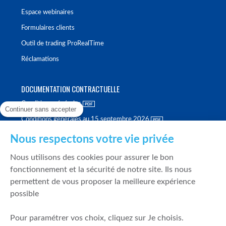
Espace webinaires
Formulaires clients
Outil de trading ProRealTime
Réclamations
DOCUMENTATION CONTRACTUELLE
Conditions générales
Continuer sans accepter
Conditions générales au 15 septembre 2026
Brochure tarifaire
Nous respectons votre vie privée
Rapport sur la qualité d'exécution
Nous utilisons des cookies pour assurer le bon
Politique de meilleure sélection
fonctionnement et la sécurité de notre site. Ils nous
permettent de vous proposer la meilleure expérience
Politique de durabilité
possible
Fonds de garantie des dépôts et de résolution
Pour paramétrer vos choix, cliquez sur Je choisis.