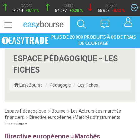
CAC40
DJ30
Nikkei
8 714
+0,17 %
54 037
+0,28 %
65 607
-0,12 %
PLUS DE 20 000 PRODUITS À 0€ DE FRAIS
DE COURTAGE
ESPACE PÉDAGOGIQUE - LES
FICHES
EasyBourse
Pédagogie
Les Fiches
Espace Pédagogique
Bourse
Les Acteurs des marchés
financiers
Directive européenne «Marchés d’Instruments
Financiers»
Directive européenne «Marchés