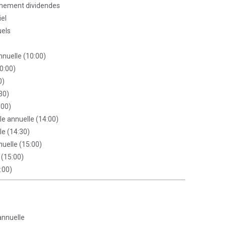
chement dividendes
iel
uels
nuelle (10:00)
10:00)
0)
30)
:00)
e annuelle (14:00)
e (14:30)
uelle (15:00)
 (15:00)
:00)
annuelle