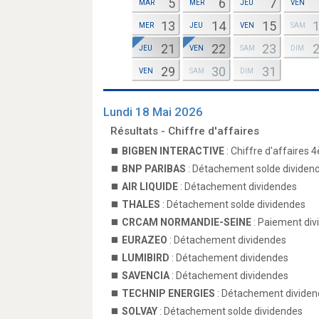
5
6
7
MAR
MER
JEU
VEN
13
14
15
MER
JEU
VEN
SAM
21
22
23
JEU
VEN
SAM
DIM
29
30
31
VEN
SAM
DIM
Lundi 18 Mai 2026
Résultats - Chiffre d'affaires
BIGBEN INTERACTIVE
: Chiffre d'affaires 
BNP PARIBAS
: Détachement solde dividen
AIR LIQUIDE
: Détachement dividendes
THALES
: Détachement solde dividendes
CRCAM NORMANDIE-SEINE
: Paiement div
EURAZEO
: Détachement dividendes
LUMIBIRD
: Détachement dividendes
SAVENCIA
: Détachement dividendes
TECHNIP ENERGIES
: Détachement divide
SOLVAY
: Détachement solde dividendes