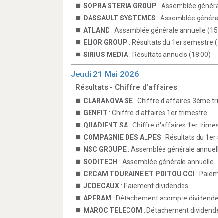
SOPRA STERIA GROUP
: Assemblée général
DASSAULT SYSTEMES
: Assemblée général
ATLAND
: Assemblée générale annuelle (15
ELIOR GROUP
: Résultats du 1er semestre (
SIRIUS MEDIA
: Résultats annuels (18:00)
Jeudi 21 Mai 2026
Résultats - Chiffre d'affaires
CLARANOVA SE
: Chiffre d'affaires 3ème t
GENFIT
: Chiffre d'affaires 1er trimestre
QUADIENT SA
: Chiffre d'affaires 1er trime
COMPAGNIE DES ALPES
: Résultats du 1e
NSC GROUPE
: Assemblée générale annuel
SODITECH
: Assemblée générale annuelle
CRCAM TOURAINE ET POITOU CCI
: Paiem
JCDECAUX
: Paiement dividendes
APERAM
: Détachement acompte dividend
MAROC TELECOM
: Détachement dividend