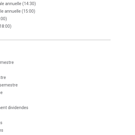
e annuelle (14:30)
e annuelle (15:00)
:00)
18:00)
rimestre
stre
r semestre
le
ent dividendes
es
es