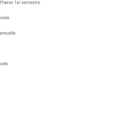
affaires 1er semestre
ielle
annuelle
nuels