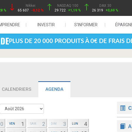
Nikkei
NASDAQ 100
DAX 30
28 %
65 607
-0,12 %
29 722
+1,19 %
26 319
+0,69 %
MPRENDRE
INVESTIR
S'INFORMER
ÉPARGN
PLUS DE 20 000 PRODUITS À 0€ DE FRAIS 
CALENDRIERS
AGENDA
C
30
1
2
3
4
VEN
SAM
DIM
LUN
A