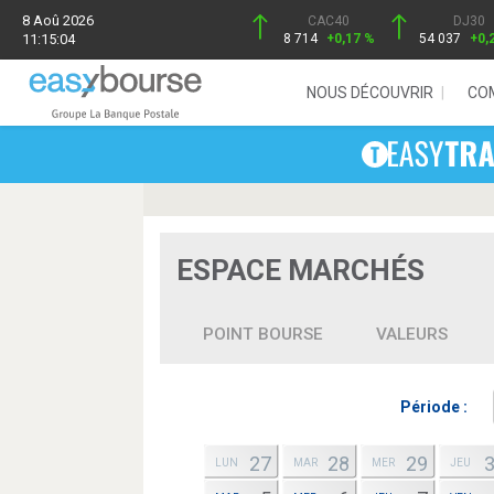
8 Aoû 2026
CAC40
DJ30
11:15:04
8 714
+0,17 %
54 037
+0,
NOUS DÉCOUVRIR
CO
ESPACE MARCHÉS
POINT BOURSE
VALEURS
Période :
27
28
29
LUN
MAR
MER
JEU