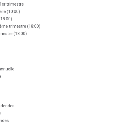
 1er trimestre
lle (10:00)
(18:00)
4ème trimestre (18:00)
rimestre (18:00)
annuelle
e
videndes
s
endes