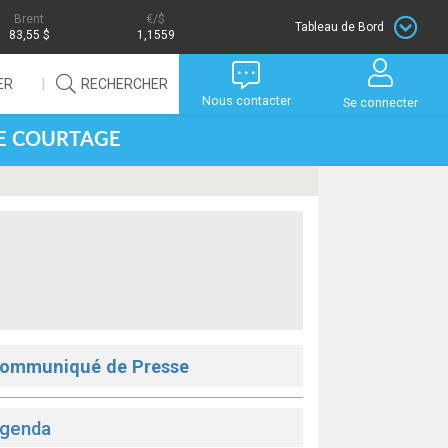
Brent
/$
Tableau de Bord
83,55 $
1,1559
ER
RECHERCHER
Nous contacter
Se connecter
DE COURTAGE
ommuniqué de Presse
genda