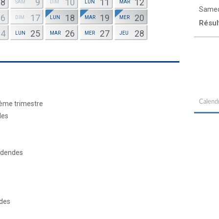
8
9
10
11
12
SAM
DIM
LUN
MAR
Samed
16
17
18
19
20
DIM
LUN
MAR
MER
Résul
24
25
26
27
28
LUN
MAR
MER
JEU
Calendr
4ème trimestre
des
idendes
ndes