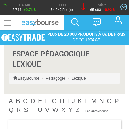
CAC40
DJ30
Nikkei
8 733
+0,74 %
54 349 Pts (c)
65 683
-0,93 %
PLUS DE 20 000 PRODUITS À 0€ DE FRAIS
DE COURTAGE
ESPACE PÉDAGOGIQUE -
LEXIQUE
EasyBourse
Pédagogie
Lexique
A
B
C
D
E
F
G
H
I
J
K
L
M
N
O
P
Q
R
S
T
U
V
W
X
Y
Z
Les abréviations