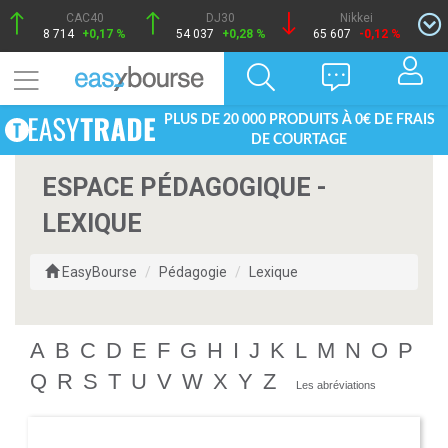
CAC40
DJ30
Nikkei
8 714
+0,17 %
54 037
+0,28 %
65 607
-0,12 %
PLUS DE 20 000 PRODUITS À 0€ DE FRAIS
DE COURTAGE
ESPACE PÉDAGOGIQUE -
LEXIQUE
EasyBourse
Pédagogie
Lexique
A
B
C
D
E
F
G
H
I
J
K
L
M
N
O
P
Q
R
S
T
U
V
W
X
Y
Z
Les abréviations