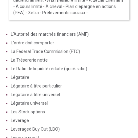
déclenchement
-
À la meilleure limite
-
À déclenchement
-
À cours limité
-
À cheval
-
Plan d'épargne en actions
(PEA)
-
Xetra
-
Prélèvements sociaux
-
L'Autorité des marchés financiers (AMF)
L'ordre doit comporter
La Federal Trade Commission (FTC)
La Trésorerie nette
Le Ratio de liquidité réduite (quick ratio)
Légataire
Légataire à titre particulier
Légataire à titre universel
Légataire universel
Les Stock options
Leveragé
Leveraged Buy Out (LBO)
Ligne de crédit