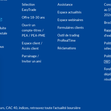
Sélection
Assistance
Cond
EasyTrade
au 1
Espace actualités
202
Offre 18-30 ans
Espace webinaires
Broc
Ouvrir un
Formulaires clients
duite
compte-titres /
Rappo
stale
Outil de trading
PEA / PEA-PME
d'ex
ProRealTime
Espace client /
Polit
ous
Réclamations
Accès client
séle
Parrainage /
Polit
Inviter un ami
Fond
dépô
réso
urs, CAC 40, indices, retrouvez toute l'actualité boursière