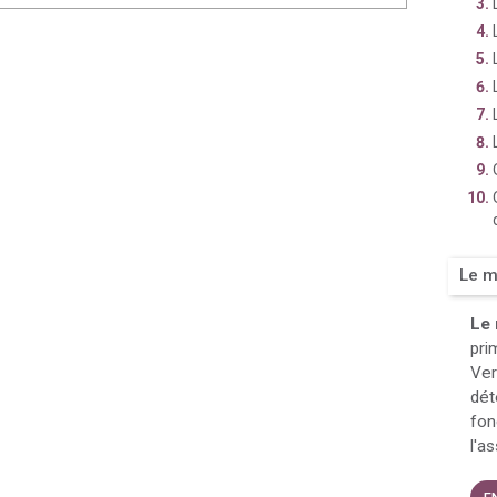
Le m
Le 
pri
Ver
dét
fon
l'a