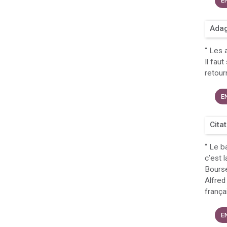
E
Adag
“
Les a
Il fau
retou
E
Cita
“
Le ba
c’est l
Bourse
Alfred
frança
E