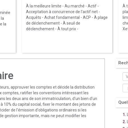
À la meilleure limite
-
Au marché
-
Actif
-
À t
Acceptation à concurrence de l'actif net
-
pl
rminée
Acquêts
-
Achat fondamental
-
ACP
-
À plage
lim
 la
de déclenchement
-
À seuil de
ch
e la
déclenchement
-
À tout prix
-
Xe
Rec
ire
eurs, approuver les comptes et décide la distribution
comptes, ratifier les conventions intéressant les
dans les deux ans de son immatriculation, d'un bien d'un
Quel
à 10% du capital social, fixer le montant des jetons de
der de l'émission d'obligations ordinaires si les
s de gestion importante, mais ne peut modifier les