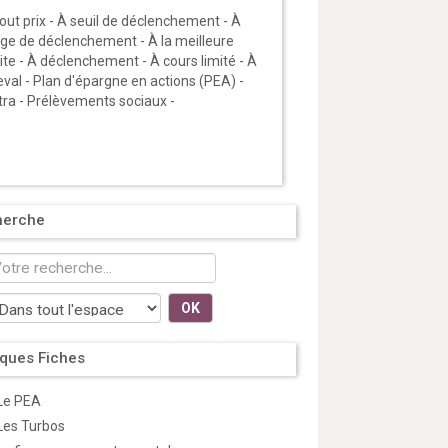
out prix
-
À seuil de déclenchement
-
À
age de déclenchement
-
À la meilleure
ite
-
À déclenchement
-
À cours limité
-
À
eval
-
Plan d'épargne en actions (PEA)
-
tra
-
Prélèvements sociaux
-
herche
OK
ques Fiches
Le PEA
Les Turbos