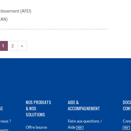
stissement (AFEI)
EAN)
1
2
»
NOS PRODUITS
AIDE &
DOC
SE
& NOS
ACCOMPAGNEMENT
CON
SOLUTIONS
nous ?
Foire aux questions /
Cond
Offre bourse
Aide
ments