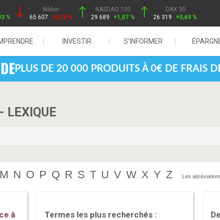
Nikkei
NASDAQ 100
DAX 30
33 %
65 607
-0,12 %
29 689
+1,07 %
26 319
+0,69 %
MPRENDRE
INVESTIR
S'INFORMER
ÉPARGN
PLUS DE 20 000 PRODUITS À 0€ DE FRAIS 
- LEXIQUE
M
N
O
P
Q
R
S
T
U
V
W
X
Y
Z
Les abréviation
ce à
Termes les plus recherchés :
De