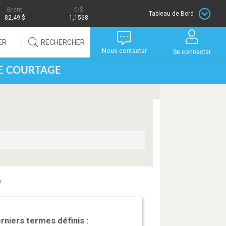
Brent
/$
Tableau de Bord
82,49 $
1,1568
ER
RECHERCHER
Nous contacter
Se connecter
DE COURTAGE
s
rniers termes définis :