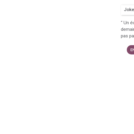
Joke
“
Un éc
demain
pas pa
E