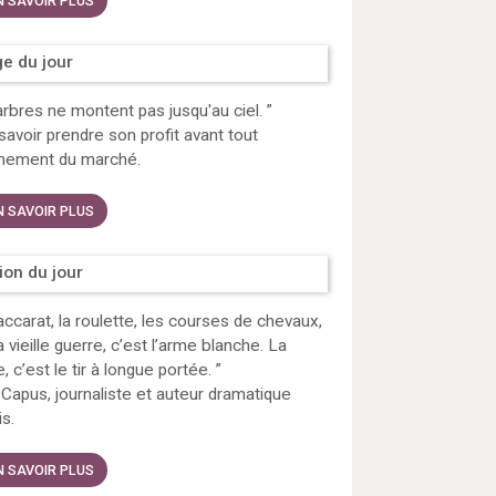
N SAVOIR PLUS
e du jour
rbres ne montent pas jusqu'au ciel.
”
t savoir prendre son profit avant tout
rnement du marché.
N SAVOIR PLUS
tion du jour
ccarat, la roulette, les courses de chevaux,
a vieille guerre, c’est l’arme blanche. La
, c’est le tir à longue portée.
”
 Capus, journaliste et auteur dramatique
is.
N SAVOIR PLUS