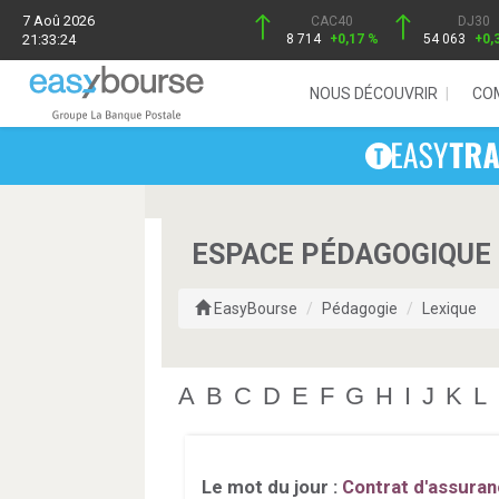
7 Aoû 2026
CAC40
DJ30
21:33:24
8 714
+0,17 %
54 063
+0,
NOUS DÉCOUVRIR
CO
ESPACE PÉDAGOGIQUE 
EasyBourse
Pédagogie
Lexique
A
B
C
D
E
F
G
H
I
J
K
L
Le mot du jour :
Contrat d'assuran