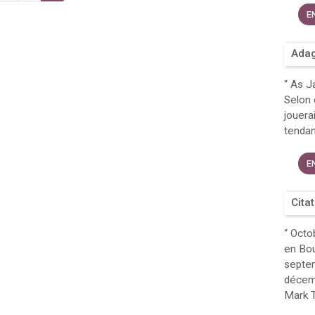
E
Adag
“
As Ja
Selon 
jouerai
tendan
E
Cita
“
Octob
en Bour
septem
décemb
Mark T