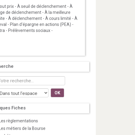
out prix
-
À seuil de déclenchement
-
À
age de déclenchement
-
À la meilleure
ite
-
À déclenchement
-
À cours limité
-
À
eval
-
Plan d'épargne en actions (PEA)
-
tra
-
Prélèvements sociaux
-
herche
OK
ques Fiches
Les règlementations
Les métiers de la Bourse