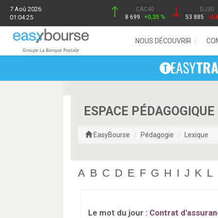
7 Aoû 2026
CAC40
DJ30
01:04:25
8 699
+0,35 %
53 885
-0,
NOUS DÉCOUVRIR
CO
ESPACE PÉDAGOGIQUE 
EasyBourse
Pédagogie
Lexique
A
B
C
D
E
F
G
H
I
J
K
L
Le mot du jour :
Contrat d'assuran