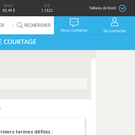
Brent
/$
Tableau de Bord
82,49 $
1,1522
ER
RECHERCHER
Nous contacter
Se connecter
DE COURTAGE
s
rniers termes définis :