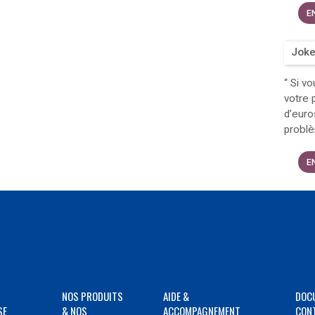
E
Joke
“
Si vo
votre 
d’euro
probl
E
NOS PRODUITS
AIDE &
DOC
SE
& NOS
ACCOMPAGNEMENT
CON