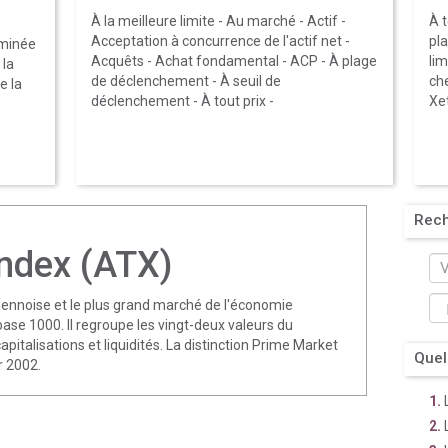
À la meilleure limite
-
Au marché
-
Actif
-
À t
Acceptation à concurrence de l'actif net
-
pl
rminée
Acquêts
-
Achat fondamental
-
ACP
-
À plage
lim
 la
de déclenchement
-
À seuil de
ch
e la
déclenchement
-
À tout prix
-
Xe
Rec
Index (ATX)
viennoise et le plus grand marché de l'économie
base 1000. Il regroupe les vingt-deux valeurs du
italisations et liquidités. La distinction Prime Market
Quel
r 2002.