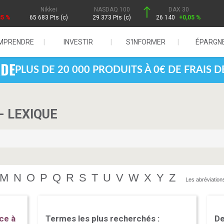
Nikkei
NASDAQ 100
DAX 30
85 %
65 683 Pts (c)
29 373 Pts (c)
26 140
+0,05 %
MPRENDRE
INVESTIR
S'INFORMER
ÉPARGN
PLUS DE 20 000 PRODUITS À 0€ DE FRAIS 
- LEXIQUE
M
N
O
P
Q
R
S
T
U
V
W
X
Y
Z
Les abréviation
ce à
Termes les plus recherchés :
De