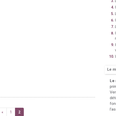
Le m
Le 
pri
Ver
dét
fon
l'a
«
1
2