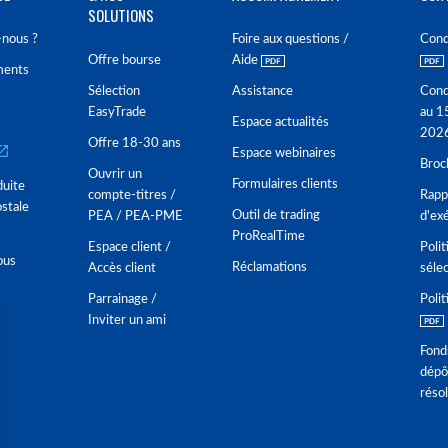
SOLUTIONS
nous ?
Foire aux questions /
Cond
Offre bourse
Aide
ments
Sélection
Assistance
Cond
EasyTrade
au 1
Espace actualités
202
Offre 18-30 ans
Espace webinaires
Broc
Ouvrir un
Formulaires clients
duite
compte-titres /
Rappo
stale
Outil de trading
PEA / PEA-PME
d'ex
ProRealTime
Espace client /
Polit
ous
Réclamations
Accès client
séle
Parrainage /
Polit
Inviter un ami
Fond
dépô
réso