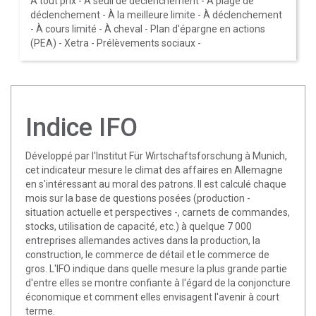
À tout prix
-
À seuil de déclenchement
-
À plage de
déclenchement
-
À la meilleure limite
-
À déclenchement
-
À cours limité
-
À cheval
-
Plan d'épargne en actions
(PEA)
-
Xetra
-
Prélèvements sociaux
-
Indice IFO
Développé par l'Institut Für Wirtschaftsforschung à Munich,
cet indicateur mesure le climat des affaires en Allemagne
en s'intéressant au moral des patrons. Il est calculé chaque
mois sur la base de questions posées (production -
situation actuelle et perspectives -, carnets de commandes,
stocks, utilisation de capacité, etc.) à quelque 7 000
entreprises allemandes actives dans la production, la
construction, le commerce de détail et le commerce de
gros. L'IFO indique dans quelle mesure la plus grande partie
d'entre elles se montre confiante à l'égard de la conjoncture
économique et comment elles envisagent l'avenir à court
terme.