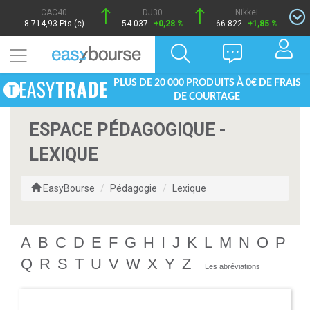
CAC40
DJ30
Nikkei
8 714,93 Pts (c)
54 037
+0,28 %
66 822
+1,85 %
PLUS DE 20 000 PRODUITS À 0€ DE FRAIS
DE COURTAGE
ESPACE PÉDAGOGIQUE -
LEXIQUE
EasyBourse
Pédagogie
Lexique
A
B
C
D
E
F
G
H
I
J
K
L
M
N
O
P
Q
R
S
T
U
V
W
X
Y
Z
Les abréviations