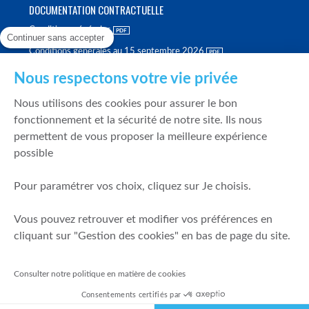
DOCUMENTATION CONTRACTUELLE
Conditions générales
Continuer sans accepter
Conditions générales au 15 septembre 2026
Brochure tarifaire
Nous respectons votre vie privée
Rapport sur la qualité d'exécution
Nous utilisons des cookies pour assurer le bon
Politique de meilleure sélection
fonctionnement et la sécurité de notre site. Ils nous
permettent de vous proposer la meilleure expérience
Politique de durabilité
possible
Fonds de garantie des dépôts et de résolution
Pour paramétrer vos choix, cliquez sur Je choisis.
SÉCURITÉ & DONNÉES PERSONNELLES
Vous pouvez retrouver et modifier vos préférences en
Mentions légales
cliquant sur "Gestion des cookies" en bas de page du site.
Prévention de la fraude
Gérer mes cookies
Consulter notre politique en matière de cookies
Politique de cookies
Consentements certifiés par
Politique de gestion des conflits d'intérêts