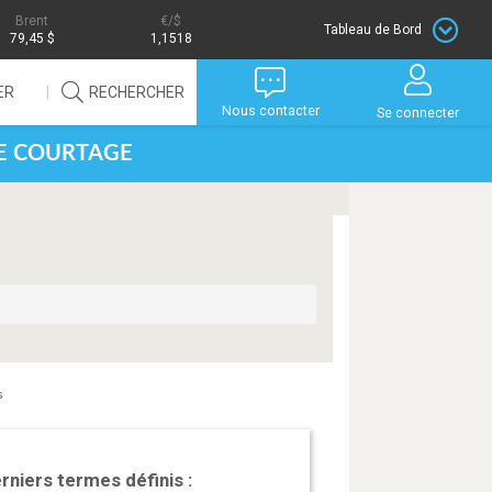
Brent
/$
Tableau de Bord
79,45 $
1,1518
ER
RECHERCHER
Nous contacter
Se connecter
DE COURTAGE
s
rniers termes définis :