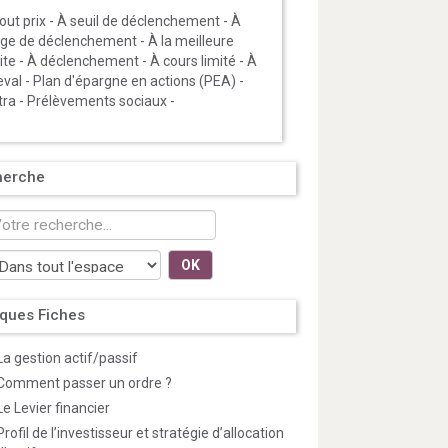
out prix
-
À seuil de déclenchement
-
À
age de déclenchement
-
À la meilleure
ite
-
À déclenchement
-
À cours limité
-
À
eval
-
Plan d'épargne en actions (PEA)
-
tra
-
Prélèvements sociaux
-
herche
OK
ques Fiches
La gestion actif/passif
Comment passer un ordre ?
Le Levier financier
Profil de l’investisseur et stratégie d’allocation