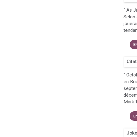
“
As Ja
Selon 
jouerai
tendan
E
Cita
“
Octob
en Bour
septem
décemb
Mark T
E
Joke