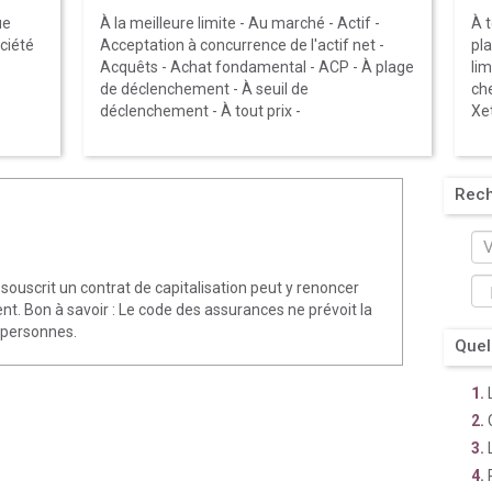
ue
À la meilleure limite
-
Au marché
-
Actif
-
À t
ociété
Acceptation à concurrence de l'actif net
-
pl
Acquêts
-
Achat fondamental
-
ACP
-
À plage
lim
de déclenchement
-
À seuil de
ch
déclenchement
-
À tout prix
-
Xe
Rec
ouscrit un contrat de capitalisation peut y renoncer
nt. Bon à savoir : Le code des assurances ne prévoit la
 personnes.
Quel