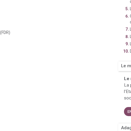
 (FDR)
Le m
Le 
La 
l'E
soc
E
Adag