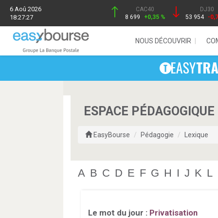
6 Aoû 2026
CAC40
DJ30
18:27:27
8 699
+0,35 %
53 954
-0,
NOUS DÉCOUVRIR
CO
ESPACE PÉDAGOGIQUE 
EasyBourse
Pédagogie
Lexique
A
B
C
D
E
F
G
H
I
J
K
L
Le mot du jour :
Privatisation