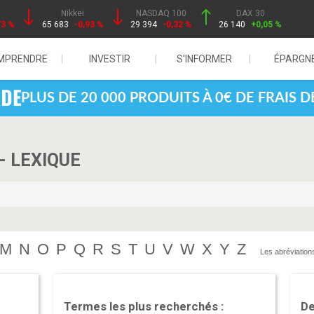
Nikkei
NASDAQ 100
DAX 30
73 %
65 683
-0,93 %
29 394
-0,32 %
26 140
+0,05 %
MPRENDRE
INVESTIR
S'INFORMER
ÉPARGN
PLUS DE 20 000 PRODUITS À 0€ DE FRAIS 
- LEXIQUE
M
N
O
P
Q
R
S
T
U
V
W
X
Y
Z
Les abréviation
Termes les plus recherchés :
De