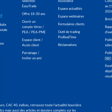
Sélection
Assistance
Cond
EasyTrade
au 1
Espace actualités
202
Offre 18-30 ans
Espace webinaires
Broc
Ouvrir un
Formulaires clients
duite
compte-titres /
Rappo
stale
Outil de trading
PEA / PEA-PME
d'ex
ProRealTime
Espace client /
Polit
ous
Réclamations
Accès client
séle
Parrainage /
Polit
Inviter un ami
Fond
dépô
réso
urs, CAC 40, indices, retrouvez toute l'actualité boursière
ics mais aussi des articles et dossiers complets sur les