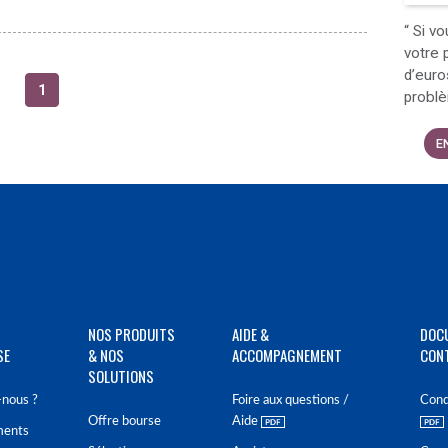
“
Si vo
votre 
d’euro
1
probl
E
NOS PRODUITS
AIDE &
DOC
SE
& NOS
ACCOMPAGNEMENT
CON
SOLUTIONS
nous ?
Foire aux questions /
Cond
Offre bourse
Aide
ments