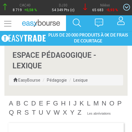
CAC40
DJ30
Nikkei
8 719
+0,58 %
54 349 Pts (c)
65 683
-0,93 %
PLUS DE 20 000 PRODUITS À 0€ DE FRAIS
DE COURTAGE
ESPACE PÉDAGOGIQUE -
LEXIQUE
EasyBourse
Pédagogie
Lexique
A
B
C
D
E
F
G
H
I
J
K
L
M
N
O
P
Q
R
S
T
U
V
W
X
Y
Z
Les abréviations