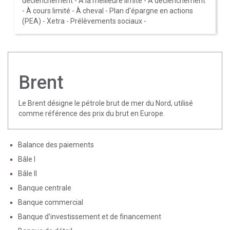
déclenchement
-
À la meilleure limite
-
À déclenchement
-
À cours limité
-
À cheval
-
Plan d'épargne en actions
(PEA)
-
Xetra
-
Prélèvements sociaux
-
Brent
Le Brent désigne le pétrole brut de mer du Nord, utilisé
comme référence des prix du brut en Europe.
Balance des paiements
Bâle I
Bâle II
Banque centrale
Banque commercial
Banque d'investissement et de financement