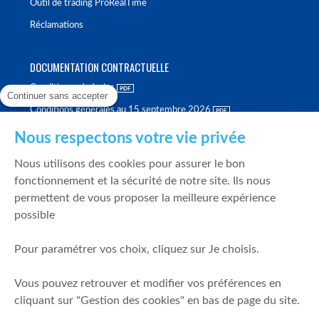
Outil de trading ProRealTime
Réclamations
DOCUMENTATION CONTRACTUELLE
Conditions générales
Continuer sans accepter
Conditions générales au 15 septembre 2026
Brochure tarifaire
Nous respectons votre vie privée
Rapport sur la qualité d'exécution
Nous utilisons des cookies pour assurer le bon
Politique de meilleure sélection
fonctionnement et la sécurité de notre site. Ils nous
permettent de vous proposer la meilleure expérience
Politique de durabilité
possible
Fonds de garantie des dépôts et de résolution
Pour paramétrer vos choix, cliquez sur Je choisis.
SÉCURITÉ & DONNÉES PERSONNELLES
Vous pouvez retrouver et modifier vos préférences en
Mentions légales
cliquant sur "Gestion des cookies" en bas de page du site.
Prévention de la fraude