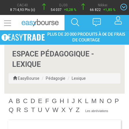
CAC40
DJ30
Nikkei
8 714,93 Pts (c)
54 037
+0,28 %
66 822
+1,85 %
PLUS DE 20 000 PRODUITS À 0€ DE FRAIS
DE COURTAGE
ESPACE PÉDAGOGIQUE -
LEXIQUE
EasyBourse
Pédagogie
Lexique
A
B
C
D
E
F
G
H
I
J
K
L
M
N
O
P
Q
R
S
T
U
V
W
X
Y
Z
Les abréviations