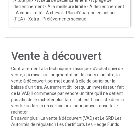
À tout prix
-
À seuil de déclenchement
-
À plage de
déclenchement
-
À la meilleure limite
-
À déclenchement
-
À cours limité
-
À cheval
-
Plan d'épargne en actions
(PEA)
-
Xetra
-
Prélèvements sociaux
-
Vente à découvert
Contrairement à la technique «classique» d'achat suivi de
vente, qui mise sur l'augmentation du cours d'un titre, la
vente à découvert permet quant à elle de parier sur la
baisse d'un titre. Autrement dit, lorsqu'un investisseur fait
de la VAD, il commence par vendre un titre qu'il ne détient
pas afin de le racheter plus tard. L'objectif consiste donc à
vendre un titre à un certain prix, pour pouvoir ensuite le
racheter.
En savoir plus :
La vente à découvert (VAD) et Le SRD
Les
Autorités de régulation
Les Certificats
Les Hedge Funds