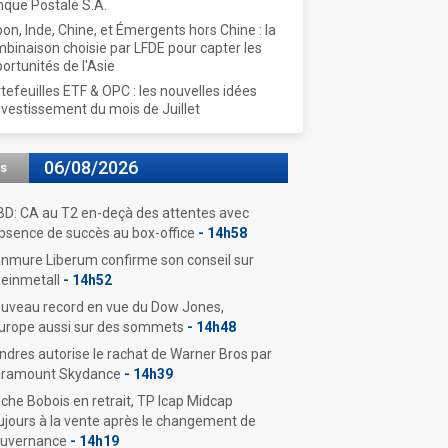
que Postale S.A.
on, Inde, Chine, et Émergents hors Chine : la
binaison choisie par LFDE pour capter les
ortunités de l'Asie
tefeuilles ETF & OPC : les nouvelles idées
nvestissement du mois de Juillet
06/08/2026
s
D: CA au T2 en-deçà des attentes avec
absence de succès au box-office
- 14h58
nmure Liberum confirme son conseil sur
einmetall
- 14h52
uveau record en vue du Dow Jones,
Europe aussi sur des sommets
- 14h48
ndres autorise le rachat de Warner Bros par
ramount Skydance
- 14h39
che Bobois en retrait, TP Icap Midcap
ujours à la vente après le changement de
uvernance
- 14h19