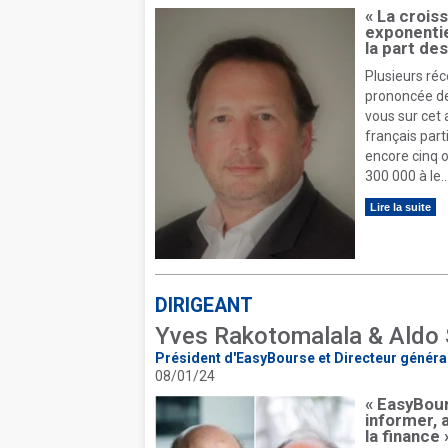
« La crois
exponentie
la part de
Plusieurs réc
prononcée des
vous sur cet 
français part
encore cinq o
300 000 à le..
Lire la suite
DIRIGEANT
Yves Rakotomalala & Aldo 
Président d'EasyBourse et Directeur généra
08/01/24
« EasyBour
informer, 
la finance 