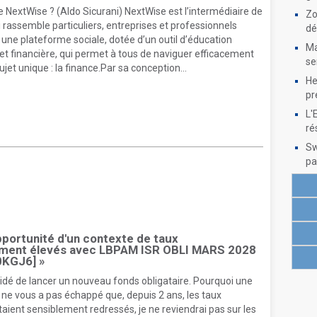
 NextWise ? (Aldo Sicurani) NextWise est l’intermédiaire de
Zo
 rassemble particuliers, entreprises et professionnels
dé
une plateforme sociale, dotée d’un outil d’éducation
Ma
t financière, qui permet à tous de naviguer efficacement
se
ujet unique : la finance.Par sa conception...
He
pr
L'
ré
Sw
pa
'opportunité d'un contexte de taux
ement élevés avec LBPAM ISR OBLI MARS 2028
KGJ6] »
dé de lancer un nouveau fonds obligataire. Pourquoi une
 Il ne vous a pas échappé que, depuis 2 ans, les taux
étaient sensiblement redressés, je ne reviendrai pas sur les