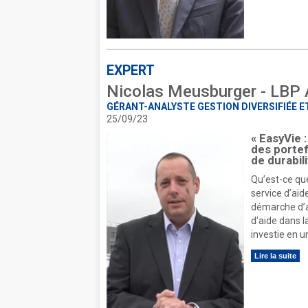
EXPERT
Nicolas Meusburger - LBP
GÉRANT-ANALYSTE GESTION DIVERSIFIÉE 
25/09/23
« EasyVie 
des portef
de durabili
Qu’est-ce que
service d’aid
démarche d’a
d'aide dans l
investie en u
Lire la suite