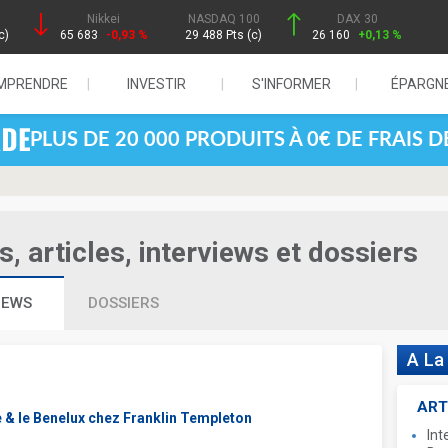
Nikkei
NASDAQ 100
DAX 30
c)
65 683
-0,93 %
29 488 Pts (c)
26 160
+0,13 %
MPRENDRE
INVESTIR
S'INFORMER
ÉPARGN
PLUS DE 20 000 PRODUITS À 0€ DE FRAIS 
 articles, interviews et dossiers
IEWS
DOSSIERS
A La
ART
 & le Benelux chez Franklin Templeton
Int