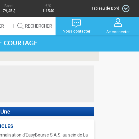
Brent
/$
Tableau de Bord
79,45 $
1,1540
ER
RECHERCHER
Nous contacter
Se connecter
DE COURTAGE
 Une
ICLES
ernalisation d'EasyBourse S.A.S. au sein de La