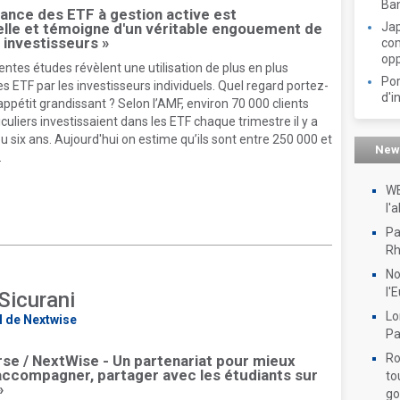
Ban
sance des ETF à gestion active est
lle et témoigne d'un véritable engouement de
Jap
s investisseurs »
com
opp
entes études révèlent une utilisation de plus en plus
Por
 ETF par les investisseurs individuels. Quel regard portez-
d'i
appétit grandissant ? Selon l’AMF, environ 70 000 clients
iculiers investissaient dans les ETF chaque trimestre il y a
u six ans. Aujourd'hui on estime qu’ils sont entre 250 000 et
New
.
WB
l'
Pa
Rh
No
l'
Sicurani
Lo
l de Nextwise
Pa
Ro
se / NextWise - Un partenariat pour mieux
accompagner, partager avec les étudiants sur
to
»
go