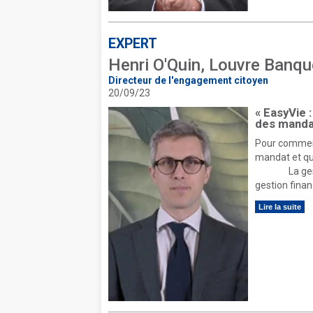
EXPERT
Henri O'Quin, Louvre Banqu
Directeur de l'engagement citoyen
20/09/23
« EasyVie 
des mandat
Pour commenc
mandat et q
La gestion 
gestion finan
Lire la suite