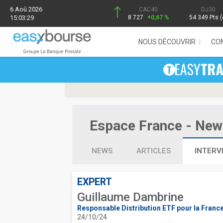
6 Aoû 2026
CAC40
DJ30
15:03:29
8 727
+0,67 %
54 349 Pts (
NOUS DÉCOUVRIR
CO
Espace France - News,
NEWS
ARTICLES
INTERV
EXPERT
Guillaume Dambrine
Responsable Distribution ETF pour la France
24/10/24