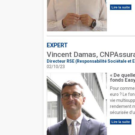
Lire la suite
EXPERT
Vincent Damas, CNPAssur
Directeur RSE (Responsabilité Sociétale et
02/10/23
« De quell
fonds Easy
Pour commenc
euro ? Le fon
vie multisupp
rendement mi
sécurisée d’u
Lire la suite