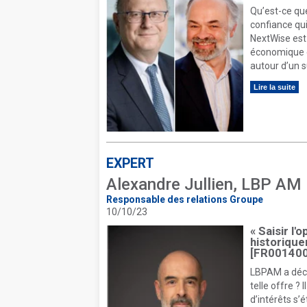
Qu’est-ce que
confiance qui
NextWise est 
économique e
autour d’un s
Lire la suite
EXPERT
Alexandre Jullien, LBP AM
Responsable des relations Groupe
10/10/23
« Saisir l
historiqu
[FR001400
LBPAM a déci
telle offre ?
d’intérêts s’