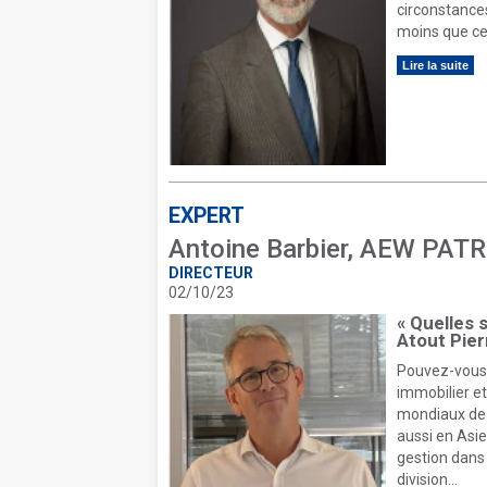
circonstances
moins que ce
Lire la suite
EXPERT
Antoine Barbier, AEW PAT
DIRECTEUR
02/10/23
« Quelles 
Atout Pier
Pouvez-vous 
immobilier e
mondiaux de 
aussi en Asi
gestion dans
division...