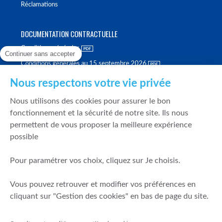
Réclamations
DOCUMENTATION CONTRACTUELLE
Conditions générales
Continuer sans accepter
Conditions générales au 15 septembre 2026
Brochure tarifaire
Nous respectons votre vie privée
Rapport sur la qualité d'exécution
Nous utilisons des cookies pour assurer le bon
Politique de meilleure sélection
fonctionnement et la sécurité de notre site. Ils nous
permettent de vous proposer la meilleure expérience
Politique de durabilité
possible
Fonds de garantie des dépôts et de résolution
Pour paramétrer vos choix, cliquez sur Je choisis.
SÉCURITÉ & DONNÉES PERSONNELLES
Vous pouvez retrouver et modifier vos préférences en
Mentions légales
cliquant sur "Gestion des cookies" en bas de page du site.
Prévention de la fraude
Gérer mes cookies