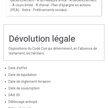
déclenchement
-
À la meilleure limite
-
À déclenchement
-
À cours limité
-
À cheval
-
Plan d'épargne en actions
(PEA)
-
Xetra
-
Prélèvements sociaux
-
Dévolution légale
Dispositions du Code Civil qui déterminent, en l'absence de
testament, les héritiers.
Date d'effet
Date de liquidation
Date de règlement-livraison
Date de souscription
DAX 30
Déblocage anticipé