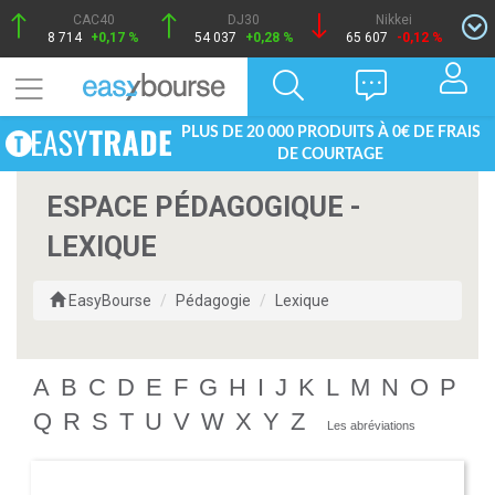
CAC40
DJ30
Nikkei
8 714
+0,17 %
54 037
+0,28 %
65 607
-0,12 %
PLUS DE 20 000 PRODUITS À 0€ DE FRAIS
DE COURTAGE
ESPACE PÉDAGOGIQUE -
LEXIQUE
EasyBourse
Pédagogie
Lexique
A
B
C
D
E
F
G
H
I
J
K
L
M
N
O
P
Q
R
S
T
U
V
W
X
Y
Z
Les abréviations