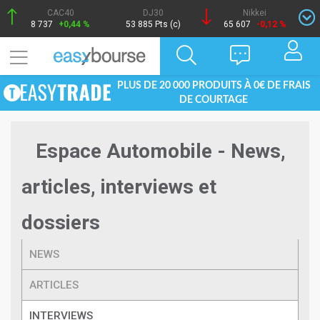
CAC40
DJ30
Nikkei
8 737
+0,44 %
53 885 Pts (c)
65 607
-0,12 %
PLUS DE 20 000 PRODUITS À 0€ DE FRAIS
DE COURTAGE
Espace Automobile - News,
articles, interviews et
dossiers
NEWS
ARTICLES
INTERVIEWS