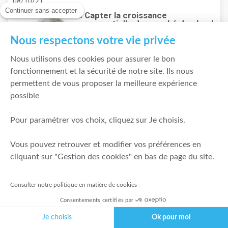
08/10/21
Continuer sans accepter
« Capter la croissance
exponentielle du marché du cloud
»
Nous respectons votre vie privée
Pourriez-vous s’il vous plaît commencer
en nous présentant rapidement OVHcloud
Nous utilisons des cookies pour assurer le bon
? OVHcloud, créé en 1999 par Octave
fonctionnement et la sécurité de notre site. Ils nous
Klaba, est aujourd’hui le premier
permettent de vous proposer la meilleure expérience
fournisseur de services de cloud basé en
possible
Europe. Nous accompagnons 1,6 million
de clients dans 140 pays, grâce à notre
réseau mondial de 33 data centers, hébergeant eux-mêmes
Pour paramétrer vos choix, cliquez sur Je choisis.
400 000 serveurs répartis...
Lire la suite
Vous pouvez retrouver et modifier vos préférences en
cliquant sur "Gestion des cookies" en bas de page du site.
EXPERT
Adrien Roser
Consulter notre politique en matière de cookies
Gérant de portefeuille multigestion, en charge de
Consentements certifiés par
l'Investissement socialement responsable et de l'analyse
extra-financière chez BPE, filiale de La Banque Postale
Je choisis
Ok pour moi
06/10/21