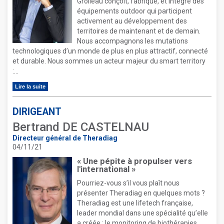
Grolleau conçoit, fabrique, et intègre des
équipements outdoor qui participent
activement au développement des
territoires de maintenant et de demain.
Nous accompagnons les mutations
technologiques d’un monde de plus en plus attractif, connecté
et durable. Nous sommes un acteur majeur du smart territory
:...
Lire la suite
DIRIGEANT
Bertrand DE CASTELNAU
Directeur général de Theradiag
04/11/21
« Une pépite à propulser vers
l'international »
Pourriez-vous s’il vous plaît nous
présenter Theradiag en quelques mots ?
Theradiag est une lifetech française,
leader mondial dans une spécialité qu’elle
a créée : le monitoring de biothérapies.